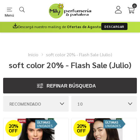
0
Menú
Descargá nuestro mailing de
Ofertas de Agosto
DESCARGAR
Inicio
soft color 20% - Flash Sale (Julio)
soft color 20% - Flash Sale (Julio)
REFINAR BÚSQUEDA
20%
20%
OFF
OFF