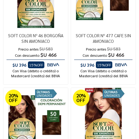
SOFT COLOR Nº 46 BORGOÑA
SOFT COLOR Nº 477 CAFE SIN
SIN AMONIACO
AMONIACO
$U 583
$U 583
Precio antes
Precio antes
$U 466
$U 466
Con descuento
Con descuento
$U 396
$U 396
15%OFF
15%OFF
Con Visa (débito o crédito) o
Con Visa (débito o crédito) o
Mastercard (credito) del BBVA
Mastercard (credito) del BBVA
20%
20%
OFF
OFF