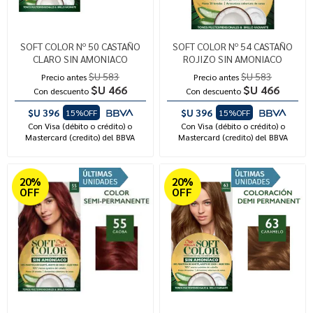
SOFT COLOR Nº 50 CASTAÑO
SOFT COLOR Nº 54 CASTAÑO
CLARO SIN AMONIACO
ROJIZO SIN AMONIACO
$U 583
$U 583
Precio antes
Precio antes
$U 466
$U 466
Con descuento
Con descuento
$U 396
$U 396
15%OFF
15%OFF
Con Visa (débito o crédito) o
Con Visa (débito o crédito) o
Mastercard (credito) del BBVA
Mastercard (credito) del BBVA
20%
20%
OFF
OFF