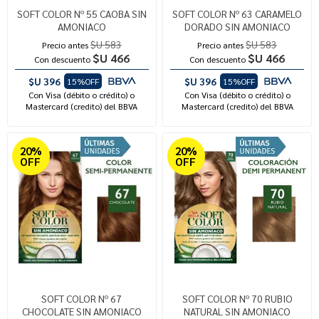
SOFT COLOR Nº 55 CAOBA SIN
SOFT COLOR Nº 63 CARAMELO
AMONIACO
DORADO SIN AMONIACO
$U 583
$U 583
Precio antes
Precio antes
$U 466
$U 466
Con descuento
Con descuento
$U 396
$U 396
15%OFF
15%OFF
Con Visa (débito o crédito) o
Con Visa (débito o crédito) o
Mastercard (credito) del BBVA
Mastercard (credito) del BBVA
20%
20%
OFF
OFF
SOFT COLOR Nº 67
SOFT COLOR Nº 70 RUBIO
CHOCOLATE SIN AMONIACO
NATURAL SIN AMONIACO