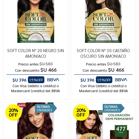
SOFT COLOR Nº 20 NEGRO SIN
SOFT COLOR Nº 30 CASTAÑO
AMONIACO
OSCURO SIN AMONIACO
$U 583
$U 583
Precio antes
Precio antes
$U 466
$U 466
Con descuento
Con descuento
$U 396
$U 396
15%OFF
15%OFF
Con Visa (débito o crédito) o
Con Visa (débito o crédito) o
Mastercard (credito) del BBVA
Mastercard (credito) del BBVA
20%
20%
OFF
OFF