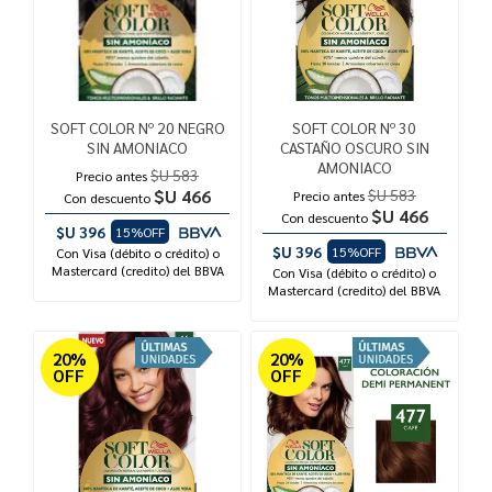
SOFT COLOR Nº 20 NEGRO
SOFT COLOR Nº 30
SIN AMONIACO
CASTAÑO OSCURO SIN
AMONIACO
$U 583
Precio antes
$U 466
$U 583
Precio antes
Con descuento
$U 466
Con descuento
$U 396
15%OFF
$U 396
15%OFF
Con Visa (débito o crédito) o
Mastercard (credito) del BBVA
Con Visa (débito o crédito) o
Mastercard (credito) del BBVA
20%
20%
OFF
OFF