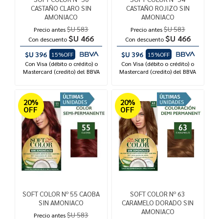
CASTAÑO CLARO SIN
CASTAÑO ROJIZO SIN
AMONIACO
AMONIACO
$U 583
$U 583
Precio antes
Precio antes
$U 466
$U 466
Con descuento
Con descuento
$U 396
$U 396
15%OFF
15%OFF
Con Visa (débito o crédito) o
Con Visa (débito o crédito) o
Mastercard (credito) del BBVA
Mastercard (credito) del BBVA
20%
20%
OFF
OFF
SOFT COLOR Nº 55 CAOBA
SOFT COLOR Nº 63
SIN AMONIACO
CARAMELO DORADO SIN
AMONIACO
$U 583
Precio antes