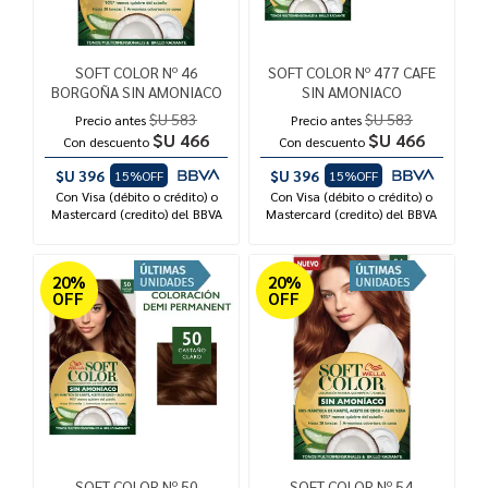
SOFT COLOR Nº 46
SOFT COLOR Nº 477 CAFE
BORGOÑA SIN AMONIACO
SIN AMONIACO
$U 583
$U 583
Precio antes
Precio antes
$U 466
$U 466
Con descuento
Con descuento
$U 396
$U 396
15%OFF
15%OFF
Con Visa (débito o crédito) o
Con Visa (débito o crédito) o
Mastercard (credito) del BBVA
Mastercard (credito) del BBVA
20%
20%
OFF
OFF
SOFT COLOR Nº 50
SOFT COLOR Nº 54