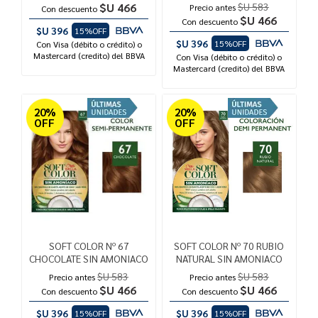
$U 466
$U 583
Precio antes
Con descuento
$U 466
Con descuento
$U 396
15%OFF
$U 396
15%OFF
Con Visa (débito o crédito) o
Mastercard (credito) del BBVA
Con Visa (débito o crédito) o
Mastercard (credito) del BBVA
20%
20%
OFF
OFF
SOFT COLOR Nº 67
SOFT COLOR Nº 70 RUBIO
CHOCOLATE SIN AMONIACO
NATURAL SIN AMONIACO
$U 583
$U 583
Precio antes
Precio antes
$U 466
$U 466
Con descuento
Con descuento
$U 396
$U 396
15%OFF
15%OFF