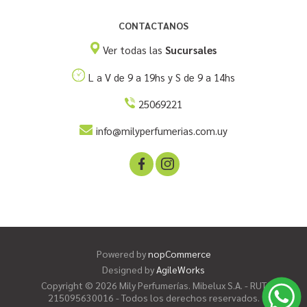
CONTACTANOS
Ver todas las
Sucursales
L a V de 9 a 19hs y S de 9 a 14hs
25069221
info@milyperfumerias.com.uy
Powered by
nopCommerce
Designed by
AgileWorks
Copyright © 2026 Mily Perfumerías. Mibelux S.A. - RUT
215095630016 - Todos los derechos reservados.