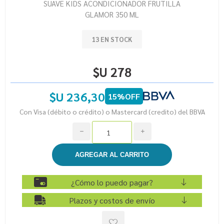
SUAVE KIDS ACONDICIONADOR FRUTILLA
GLAMOR 350 ML
13 EN STOCK
$U 278
$U 236,30
15%OFF
Con Visa (débito o crédito) o Mastercard (credito) del BBVA
h
i
¿Cómo lo puedo pagar?
Plazos y costos de envío