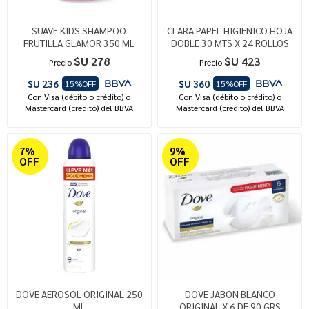
SUAVE KIDS SHAMPOO
CLARA PAPEL HIGIENICO HOJA
FRUTILLA GLAMOR 350 ML
DOBLE 30 MTS X 24 ROLLOS
$U 278
$U 423
Precio
Precio
$U 236
$U 360
15%OFF
15%OFF
Con Visa (débito o crédito) o
Con Visa (débito o crédito) o
Mastercard (credito) del BBVA
Mastercard (credito) del BBVA
7%
9%
OFF
OFF
DOVE AEROSOL ORIGINAL 250
DOVE JABON BLANCO
ML
ORIGINAL X 6 DE 90 GRS