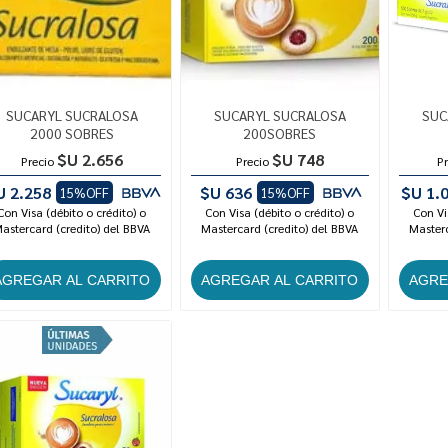
SUCARYL SUCRALOSA
SUCARYL SUCRALOSA
SUC
2000 SOBRES
200SOBRES
$U 2.656
$U 748
Precio
Precio
Pr
U 2.258
$U 636
$U 1.
15%OFF
15%OFF
Con Visa (débito o crédito) o
Con Visa (débito o crédito) o
Con Vi
astercard (credito) del BBVA
Mastercard (credito) del BBVA
Masterc