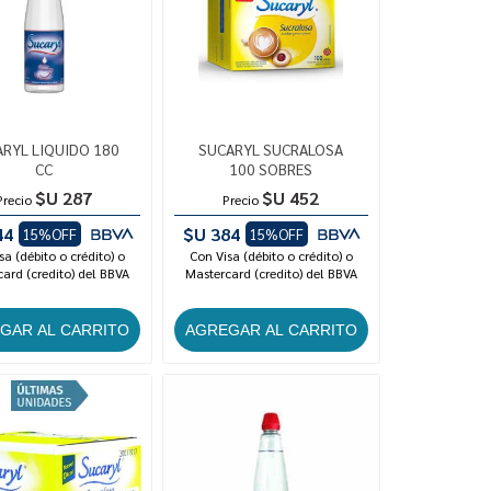
RYL LIQUIDO 180
SUCARYL SUCRALOSA
CC
100 SOBRES
$U 287
$U 452
Precio
Precio
44
$U 384
15%OFF
15%OFF
sa (débito o crédito) o
Con Visa (débito o crédito) o
ard (credito) del BBVA
Mastercard (credito) del BBVA