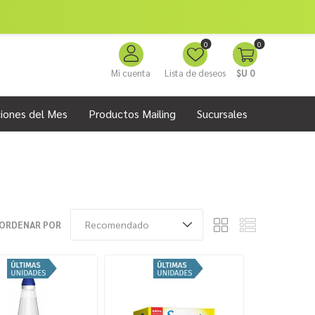
0
0
Mi cuenta
Lista de deseos
$U 0
iones del Mes
Productos Mailing
Sucursales
ORDENAR POR