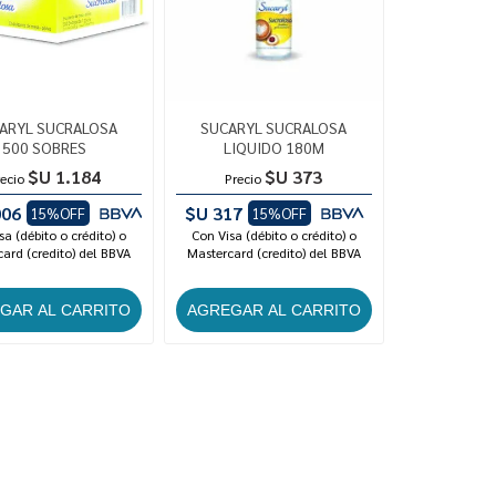
ARYL SUCRALOSA
SUCARYL SUCRALOSA
500 SOBRES
LIQUIDO 180M
$U 1.184
$U 373
ecio
Precio
006
$U 317
15%OFF
15%OFF
sa (débito o crédito) o
Con Visa (débito o crédito) o
ard (credito) del BBVA
Mastercard (credito) del BBVA