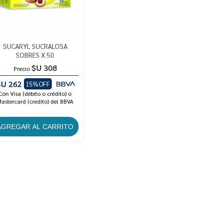
SUCARYL SUCRALOSA
SOBRES X 50
$U 308
Precio
$U 262
15%OFF
Con Visa (débito o crédito) o
astercard (credito) del BBVA