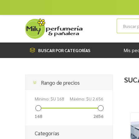
Mis pe
BUSCAR POR CATEGORÍAS
SUC
Rango de precios
Mínimo:
$U 168
Máximo:
$U 2.656
168
2656
Categorías