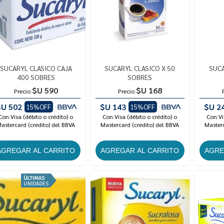
SUCARYL CLASICO CAJA
SUCARYL CLASICO X 50
SUCA
400 SOBRES
SOBRES
$U 590
$U 168
Precio
Precio
$U 502
$U 143
$U 2
15%OFF
15%OFF
Con Visa (débito o crédito) o
Con Visa (débito o crédito) o
Con Vi
astercard (credito) del BBVA
Mastercard (credito) del BBVA
Masterc