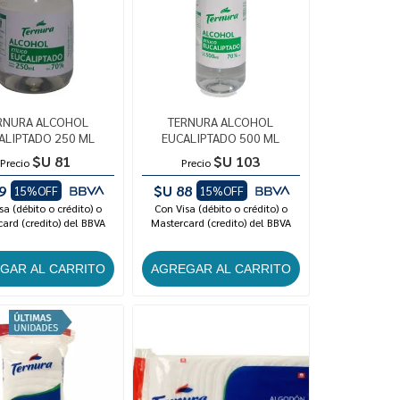
RNURA ALCOHOL
TERNURA ALCOHOL
ALIPTADO 250 ML
EUCALIPTADO 500 ML
$U 81
$U 103
Precio
Precio
9
$U 88
15%OFF
15%OFF
sa (débito o crédito) o
Con Visa (débito o crédito) o
ard (credito) del BBVA
Mastercard (credito) del BBVA