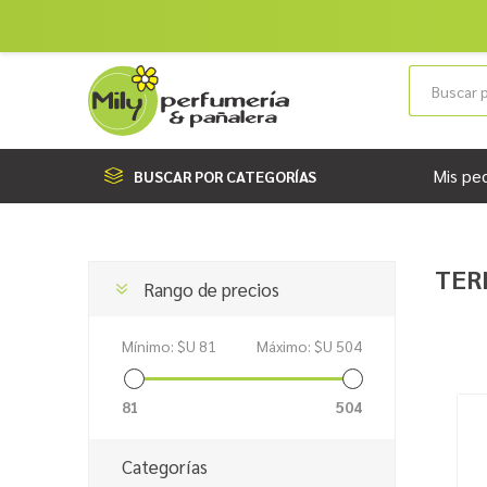
Mis pe
BUSCAR POR CATEGORÍAS
TER
Rango de precios
Mínimo:
$U 81
Máximo:
$U 504
81
504
Categorías