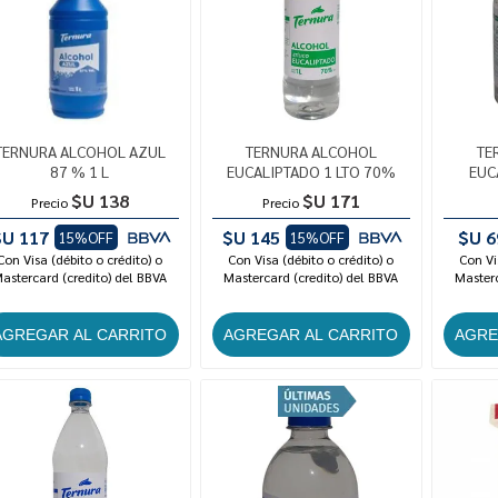
TERNURA ALCOHOL AZUL
TERNURA ALCOHOL
TE
87 % 1 L
EUCALIPTADO 1 LTO 70%
EUC
$U 138
$U 171
Precio
Precio
$U 117
$U 145
$U 6
15%OFF
15%OFF
Con Visa (débito o crédito) o
Con Visa (débito o crédito) o
Con Vi
astercard (credito) del BBVA
Mastercard (credito) del BBVA
Masterc