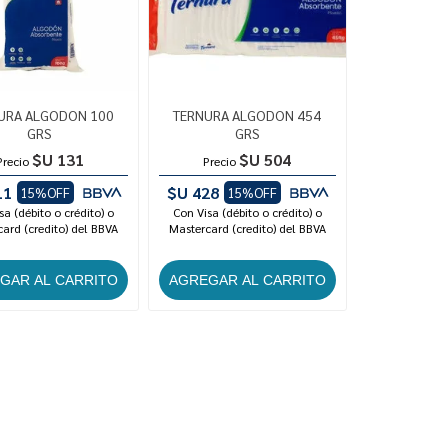
URA ALGODON 100
TERNURA ALGODON 454
GRS
GRS
$U 131
$U 504
Precio
Precio
11
$U 428
15%OFF
15%OFF
sa (débito o crédito) o
Con Visa (débito o crédito) o
ard (credito) del BBVA
Mastercard (credito) del BBVA