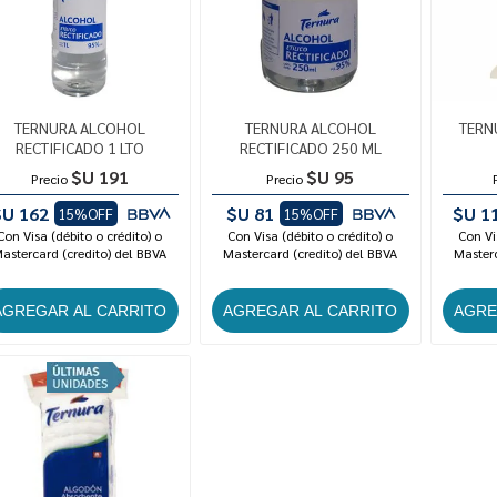
TERNURA ALCOHOL
TERNURA ALCOHOL
TERN
RECTIFICADO 1 LTO
RECTIFICADO 250 ML
$U 191
$U 95
Precio
Precio
$U 162
$U 81
$U 1
15%OFF
15%OFF
Con Visa (débito o crédito) o
Con Visa (débito o crédito) o
Con Vi
astercard (credito) del BBVA
Mastercard (credito) del BBVA
Masterc