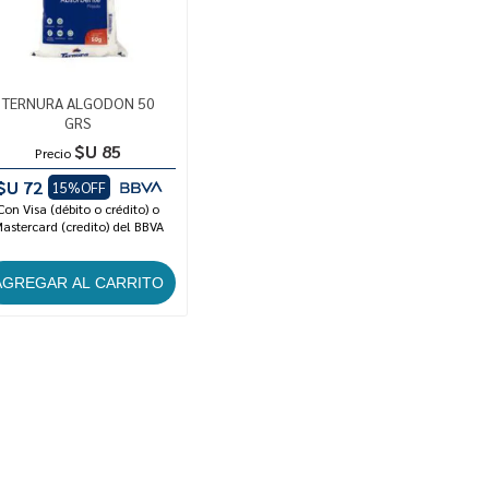
TERNURA ALGODON 50
GRS
$U 85
Precio
$U 72
15%OFF
Con Visa (débito o crédito) o
astercard (credito) del BBVA