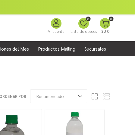
0
0
Mi cuenta
Lista de deseos
$U 0
iones del Mes
Productos Mailing
Sucursales
ORDENAR POR