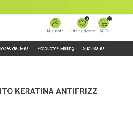
0
0
Mi cuenta
Lista de deseos
$U 0
iones del Mes
Productos Mailing
Sucursales
TO KERATINA ANTIFRIZZ