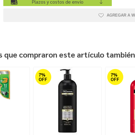
Plazos y costos de envío
AGREGAR A W
es que compraron este artículo tambié
7%
7%
OFF
OFF