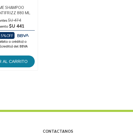
ME SHAMPOO
NTIFRIZZ 880 ML
$U 474
antes
$U 441
uento
15%OFF
ébito o crédito) o
(credito) del BBVA
CONTACTANOS