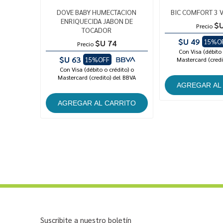
DOVE BABY HUMECTACION
BIC COMFORT 3 
ENRIQUECIDA JABON DE
$U
Precio
TOCADOR
$U 49
15%O
$U 74
Precio
Con Visa (débito 
$U 63
15%OFF
Mastercard (credi
Con Visa (débito o crédito) o
Mastercard (credito) del BBVA
Suscribite a nuestro boletín