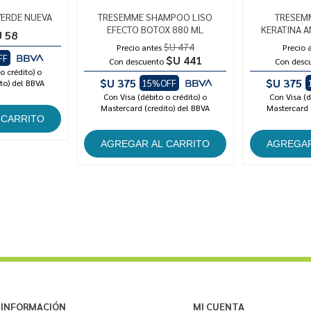
VERDE NUEVA
TRESEMME SHAMPOO LISO
TRESEM
EFECTO BOTOX 880 ML
KERATINA A
 58
$U 474
Precio antes
Precio 
FF
$U 441
Con descuento
Con desc
o crédito) o
$U 375
$U 375
to) del BBVA
15%OFF
Con Visa (débito o crédito) o
Con Visa (d
Mastercard (credito) del BBVA
Mastercard 
INFORMACIÓN
MI CUENTA