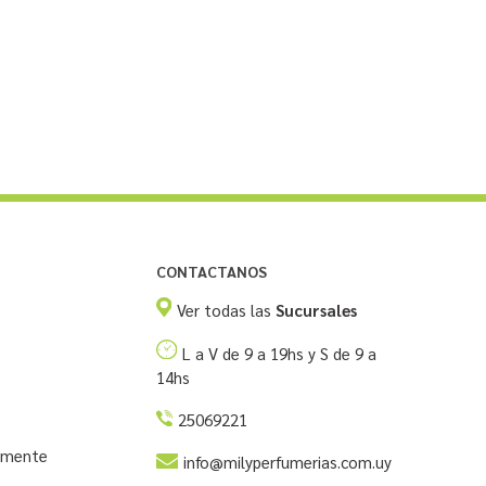
CONTACTANOS
Ver todas las
Sucursales
L a V de 9 a 19hs y S de 9 a
14hs
25069221
temente
info@milyperfumerias.com.uy