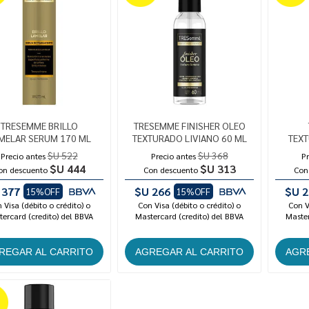
TRESEMME BRILLO
TRESEMME FINISHER OLEO
MELAR SERUM 170 ML
TEXTURADO LIVIANO 60 ML
TEXT
$U 522
$U 368
Precio antes
Precio antes
Pr
$U 444
$U 313
on descuento
Con descuento
Con
 377
$U 266
$U 2
15%OFF
15%OFF
 Visa (débito o crédito) o
Con Visa (débito o crédito) o
Con V
ercard (credito) del BBVA
Mastercard (credito) del BBVA
Master
%