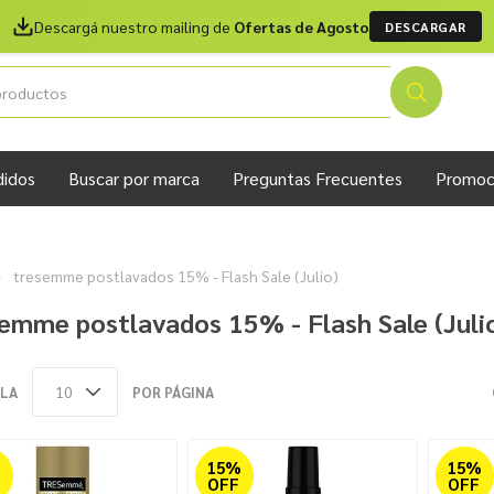
Descargá nuestro mailing de
Ofertas de Agosto
DESCARGAR
didos
Buscar por marca
Preguntas Frecuentes
Promoc
tresemme postlavados 15% - Flash Sale (Julio)
emme postlavados 15% - Flash Sale (Juli
LA
POR PÁGINA
%
15%
15%
OFF
OFF