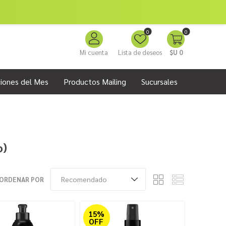
0
0
Mi cuenta
Lista de deseos
$U 0
iones del Mes
Productos Mailing
Sucursales
o)
ORDENAR POR
15%
OFF