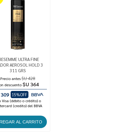
RESEMME ULTRA FINE
ADOR AEROSOL HOLD 3
311 GRS
$U 428
Precio antes
$U 364
on descuento
 309
15%OFF
 Visa (débito o crédito) o
ercard (credito) del BBVA