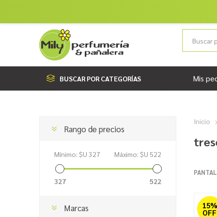
Mis pe
BUSCAR POR CATEGORÍAS
Inicio
Rango de precios
tres
Mínimo:
$U 327
Máximo:
$U 522
PANTAL
327
522
15
Marcas
OFF