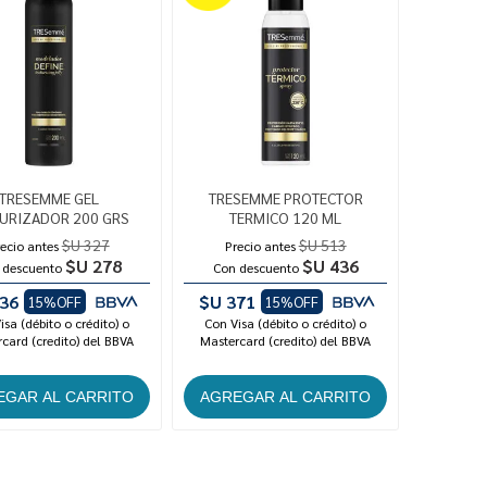
TRESEMME GEL
TRESEMME PROTECTOR
URIZADOR 200 GRS
TERMICO 120 ML
$U 327
$U 513
ecio antes
Precio antes
$U 278
$U 436
 descuento
Con descuento
36
$U 371
15%OFF
15%OFF
isa (débito o crédito) o
Con Visa (débito o crédito) o
card (credito) del BBVA
Mastercard (credito) del BBVA