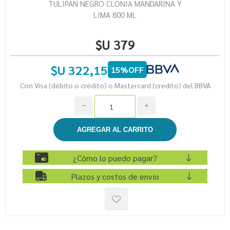
TULIPAN NEGRO CLONIA MANDARINA Y
LIMA 800 ML
$U 379
$U 322,15
15%OFF
Con Visa (débito o crédito) o Mastercard (credito) del BBVA
h
i
¿Cómo lo puedo pagar?
Plazos y costos de envío