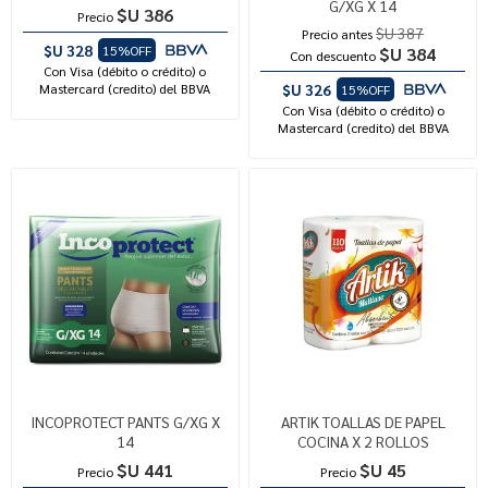
G/XG X 14
$U 386
Precio
$U 387
Precio antes
$U 328
15%OFF
$U 384
Con descuento
Con Visa (débito o crédito) o
Mastercard (credito) del BBVA
$U 326
15%OFF
Con Visa (débito o crédito) o
Mastercard (credito) del BBVA
INCOPROTECT PANTS G/XG X
ARTIK TOALLAS DE PAPEL
14
COCINA X 2 ROLLOS
$U 441
$U 45
Precio
Precio