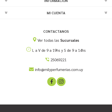
INFORMACIÓN
MI CUENTA
CONTACTANOS
Ver todas las
Sucursales
L a V de 9 a 19hs y S de 9 a 14hs
25069221
info@milyperfumerias.com.uy