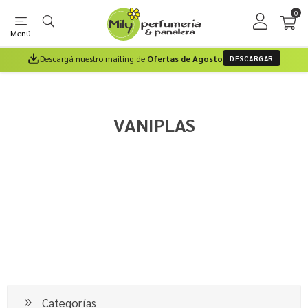
0
Menú
Descargá nuestro mailing de
Ofertas de Agosto
DESCARGAR
VANIPLAS
Categorías