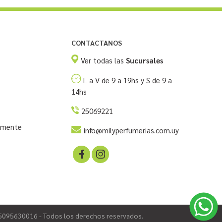
CONTACTANOS
Ver todas las
Sucursales
L a V de 9 a 19hs y S de 9 a
14hs
25069221
temente
info@milyperfumerias.com.uy
215095630016 - Todos los derechos reservados.