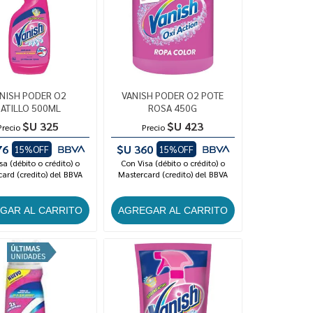
NISH PODER O2
VANISH PODER O2 POTE
ATILLO 500ML
ROSA 450G
$U 325
$U 423
Precio
Precio
76
$U 360
15%OFF
15%OFF
sa (débito o crédito) o
Con Visa (débito o crédito) o
ard (credito) del BBVA
Mastercard (credito) del BBVA