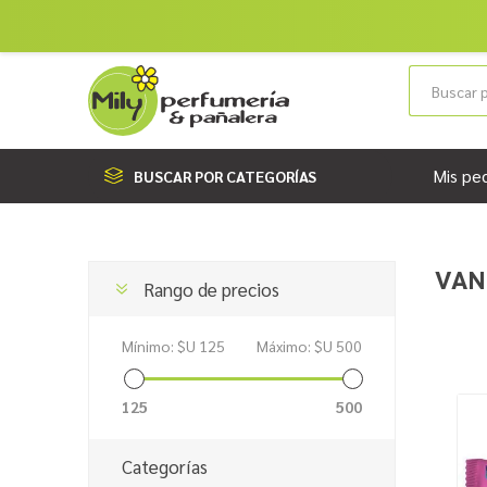
Mis pe
BUSCAR POR CATEGORÍAS
VAN
Rango de precios
Mínimo:
$U 125
Máximo:
$U 500
125
500
Categorías