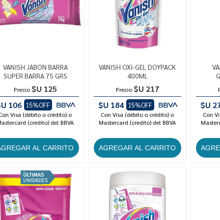
VANISH JABON BARRA
VANISH OXI-GEL DOYPACK
VA
SUPER BARRA 75 GRS
400ML
G
$U 125
$U 217
Precio
Precio
$U 106
$U 184
$U 2
15%OFF
15%OFF
Con Visa (débito o crédito) o
Con Visa (débito o crédito) o
Con Vi
astercard (credito) del BBVA
Mastercard (credito) del BBVA
Masterc