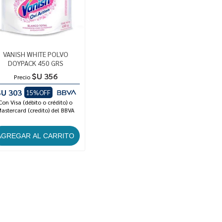
VANISH WHITE POLVO
DOYPACK 450 GRS
$U 356
Precio
$U 303
15%OFF
Con Visa (débito o crédito) o
astercard (credito) del BBVA