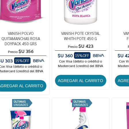
VANISH POLVO
VANISH POTE CRYSTAL
VA
QUITAMANCHAS ROSA
WHITH POTE 450 G
F
DOYPACK 450 GRS
$U 423
Precio
$U 356
Precio
$U 360
$U 4
15%OFF
$U 303
15%OFF
Con Visa (débito o crédito) o
Con Vi
Mastercard (credito) del BBVA
Masterc
Con Visa (débito o crédito) o
astercard (credito) del BBVA