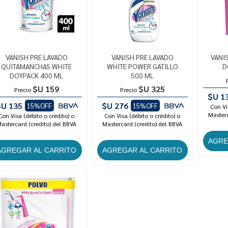
VANISH PRE LAVADO
VANISH PRE LAVADO
VANI
QUITAMANCHAS WHITE
WHITE POWER GATILLO
D
DOYPACK 400 ML
500 ML
$U 159
$U 325
Precio
Precio
$U 1
$U 135
$U 276
15%OFF
15%OFF
Con Vi
Masterc
Con Visa (débito o crédito) o
Con Visa (débito o crédito) o
astercard (credito) del BBVA
Mastercard (credito) del BBVA