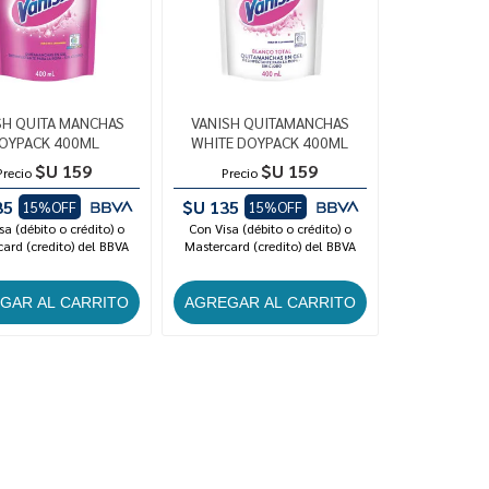
SH QUITA MANCHAS
VANISH QUITAMANCHAS
OYPACK 400ML
WHITE DOYPACK 400ML
$U 159
$U 159
Precio
Precio
35
$U 135
15%OFF
15%OFF
sa (débito o crédito) o
Con Visa (débito o crédito) o
ard (credito) del BBVA
Mastercard (credito) del BBVA