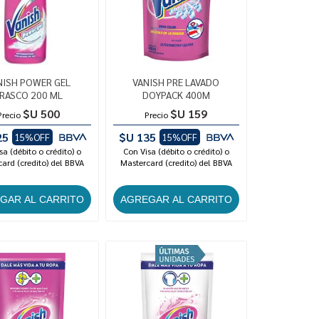
NISH POWER GEL
VANISH PRE LAVADO
RASCO 200 ML
DOYPACK 400M
$U 500
$U 159
Precio
Precio
25
$U 135
15%OFF
15%OFF
sa (débito o crédito) o
Con Visa (débito o crédito) o
ard (credito) del BBVA
Mastercard (credito) del BBVA