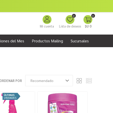
0
0
Mi cuenta
Lista de deseos
$U 0
iones del Mes
Productos Mailing
Sucursales
ORDENAR POR