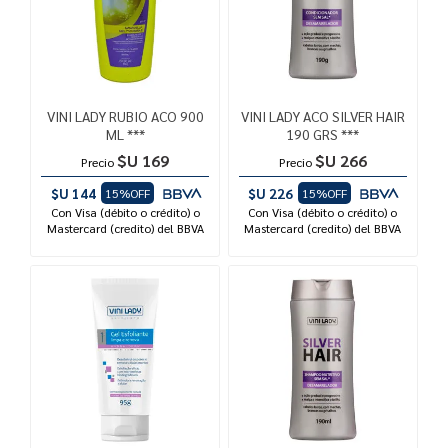
VINI LADY RUBIO ACO 900
VINI LADY ACO SILVER HAIR
ML ***
190 GRS ***
$U 169
$U 266
Precio
Precio
$U 144
$U 226
15%OFF
15%OFF
Con Visa (débito o crédito) o
Con Visa (débito o crédito) o
Mastercard (credito) del BBVA
Mastercard (credito) del BBVA