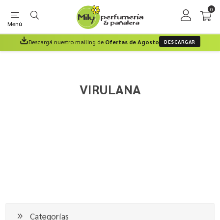
0
Menú
Descargá nuestro mailing de
Ofertas de Agosto
DESCARGAR
VIRULANA
Categorías