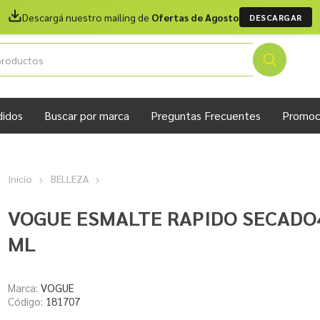
Descargá nuestro mailing de
Ofertas de Agosto
DESCARGAR
didos
Buscar por marca
Preguntas Frecuentes
Promoc
Inicio
BELLEZA
VOGUE ESMALTE RAPIDO SECADO
ML
Marca:
VOGUE
Código:
181707