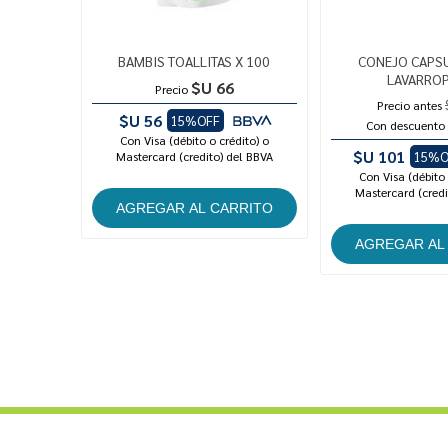
BAMBIS TOALLITAS X 100
CONEJO CAPS
LAVARROP
$U 66
Precio
Precio antes
$U 56
15%OFF
Con descuento
Con Visa (débito o crédito) o
$U 101
Mastercard (credito) del BBVA
15%O
Con Visa (débito 
Mastercard (credi