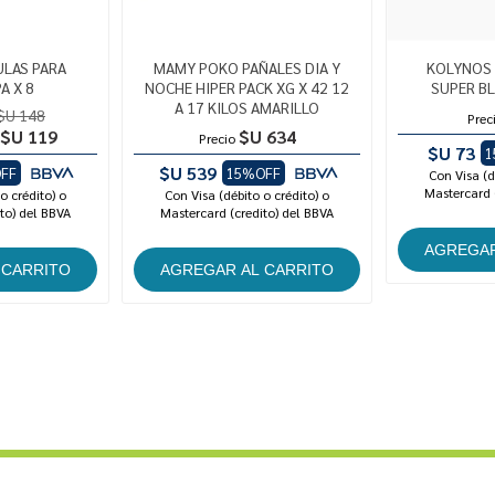
ULAS PARA
MAMY POKO PAÑALES DIA Y
KOLYNOS 
A X 8
NOCHE HIPER PACK XG X 42 12
SUPER B
A 17 KILOS AMARILLO
$U 148
Prec
$U 119
$U 634
Precio
$U 73
1
$U 539
FF
15%OFF
Con Visa (d
Mastercard 
o crédito) o
Con Visa (débito o crédito) o
to) del BBVA
Mastercard (credito) del BBVA