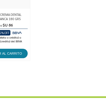
CREMA DENTAL
LANCA 180 GRS
$U 86
io
5%OFF
ébito o crédito) o
(credito) del BBVA