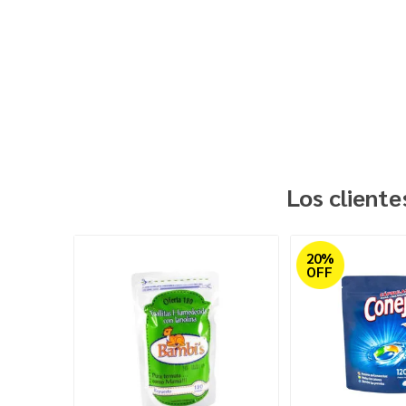
Los client
20%
OFF