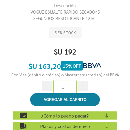
Descripción
VOGUE ESMALTE RAPIDO SECADO45
SEGUNDOS BESO PICANTE 12 ML
5 EN STOCK
$U 192
$U 163,20
15%OFF
Con Visa (débito o crédito) o Mastercard (credito) del BBVA
h
i
¿Cómo lo puedo pagar?
Plazos y costos de envío