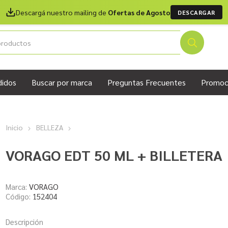
Descargá nuestro mailing de
Ofertas de Agosto
DESCARGAR
didos
Buscar por marca
Preguntas Frecuentes
Promoc
Inicio
BELLEZA
VORAGO EDT 50 ML + BILLETERA
Marca:
VORAGO
Código:
152404
Descripción