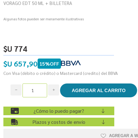
VORAGO EDT 50 ML + BILLETERA
Algunas fotos pueden ser meramente ilustrativas
$U 774
$U 657,90
15%OFF
Con Visa (débito o crédito) o Mastercard (credito) del BBVA
h
i
¿Cómo lo puedo pagar?
Plazos y costos de envío
AGREGAR A W