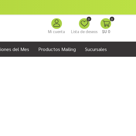
0
0
Mi cuenta
Lista de deseos
$U 0
iones del Mes
Productos Mailing
Sucursales