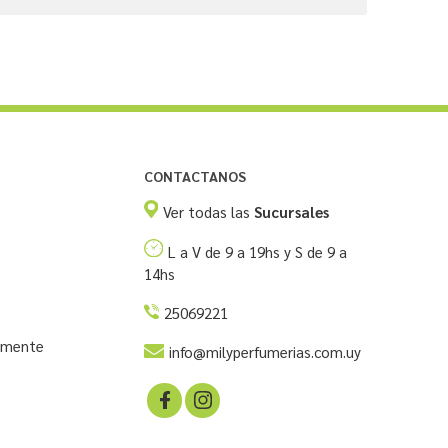
CONTACTANOS
Ver todas las
Sucursales
L a V de 9 a 19hs y S de 9 a
14hs
25069221
temente
info@milyperfumerias.com.uy