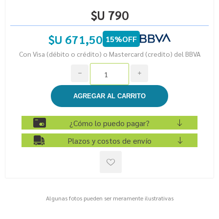
$U 790
$U 671,50
15%OFF
Con Visa (débito o crédito) o Mastercard (credito) del BBVA
h
i
¿Cómo lo puedo pagar?
Plazos y costos de envío
Algunas fotos pueden ser meramente ilustrativas