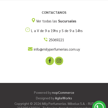
CONTACTANOS
Ver todas las
Sucursales
L a V de 9 a 19hs y S de 9 a 14hs
25069221
info@milyperfumerias.com.uy
Powered by
nopCommerce
Designed by
AgileWorks
Copyright © 2026 Mily Perfumerías. Mibelux S.A. - RUT
215095630016 - Todos los derechos reservados.