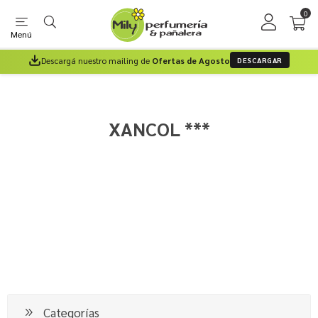
0
Menú
Descargá nuestro mailing de
Ofertas de Agosto
DESCARGAR
XANCOL ***
Categorías