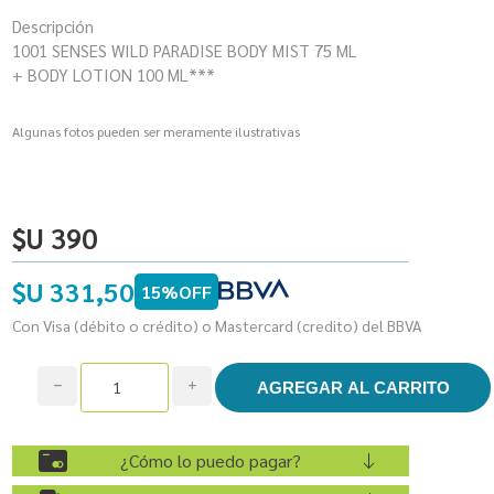
Descripción
1001 SENSES WILD PARADISE BODY MIST 75 ML
+ BODY LOTION 100 ML***
Algunas fotos pueden ser meramente ilustrativas
$U 390
$U 331,50
15%OFF
Con Visa (débito o crédito) o Mastercard (credito) del BBVA
h
i
¿Cómo lo puedo pagar?