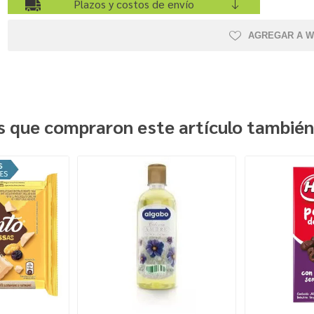
Plazos y costos de envío
AGREGAR A W
es que compraron este artículo tambié