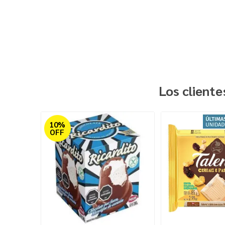
Los client
10%
OFF