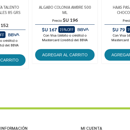
A TALENTO
ALGABO COLONIA AMBRE 500
HAAS PAS
LES 85 GRS
ML
CHOCOL
$U 196
Precio
Prec
 152
$U 167
$U 79
15%OFF
1
FF
Con Visa (débito o crédito) o
Con Visa (d
Mastercard (credito) del BBVA
Mastercard 
o crédito) o
to) del BBVA
INFORMACIÓN
MI CUENTA