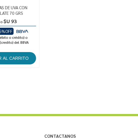
AS DE UVA CON
ATE 70 GRS
$U 93
io
5%OFF
ébito o crédito) o
(credito) del BBVA
CONTACTANOS