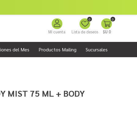
0
0
Mi cuenta
Lista de deseos
$U 0
iones del Mes
Productos Mailing
Sucursales
Y MIST 75 ML + BODY