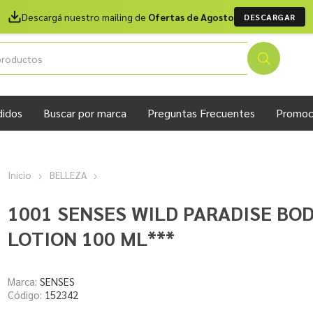
Descargá nuestro mailing de
Ofertas de Agosto
DESCARGAR
didos
Buscar por marca
Preguntas Frecuentes
Promoc
Inicio
BELLEZA
1001 SENSES WILD PARADISE BOD
LOTION 100 ML***
Marca:
SENSES
Código:
152342