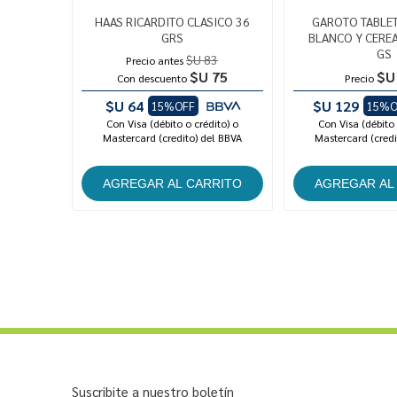
HAAS RICARDITO CLASICO 36
GAROTO TABLET
GRS
BLANCO Y CEREA
GS
$U 83
Precio antes
$U 75
$U
Con descuento
Precio
$U 64
$U 129
15%OFF
15%O
Con Visa (débito o crédito) o
Con Visa (débito 
Mastercard (credito) del BBVA
Mastercard (credi
Suscribite a nuestro boletín