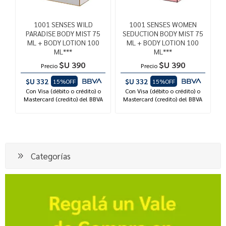
1001 SENSES WILD
1001 SENSES WOMEN
PARADISE BODY MIST 75
SEDUCTION BODY MIST 75
ML + BODY LOTION 100
ML + BODY LOTION 100
ML***
ML***
$U 390
$U 390
Precio
Precio
$U 332
$U 332
15%OFF
15%OFF
Con Visa (débito o crédito) o
Con Visa (débito o crédito) o
Mastercard (credito) del BBVA
Mastercard (credito) del BBVA
Categorías