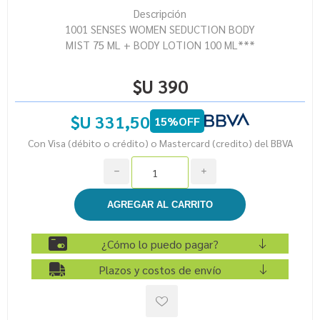
Descripción
1001 SENSES WOMEN SEDUCTION BODY
MIST 75 ML + BODY LOTION 100 ML***
$U 390
$U 331,50
15%OFF
Con Visa (débito o crédito) o Mastercard (credito) del BBVA
h
i
¿Cómo lo puedo pagar?
Plazos y costos de envío