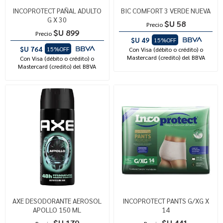
INCOPROTECT PAÑAL ADULTO
BIC COMFORT 3 VERDE NUEVA
G X 30
$U 58
Precio
$U 899
Precio
$U 49
15%OFF
$U 764
15%OFF
Con Visa (débito o crédito) o
Mastercard (credito) del BBVA
Con Visa (débito o crédito) o
Mastercard (credito) del BBVA
AXE DESODORANTE AEROSOL
INCOPROTECT PANTS G/XG X
APOLLO 150 ML
14
$U 179
$U 441