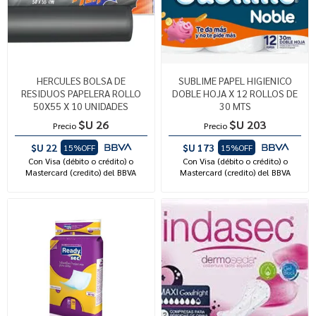
HERCULES BOLSA DE
SUBLIME PAPEL HIGIENICO
RESIDUOS PAPELERA ROLLO
DOBLE HOJA X 12 ROLLOS DE
50X55 X 10 UNIDADES
30 MTS
$U 26
$U 203
Precio
Precio
$U 22
$U 173
15%OFF
15%OFF
Con Visa (débito o crédito) o
Con Visa (débito o crédito) o
Mastercard (credito) del BBVA
Mastercard (credito) del BBVA