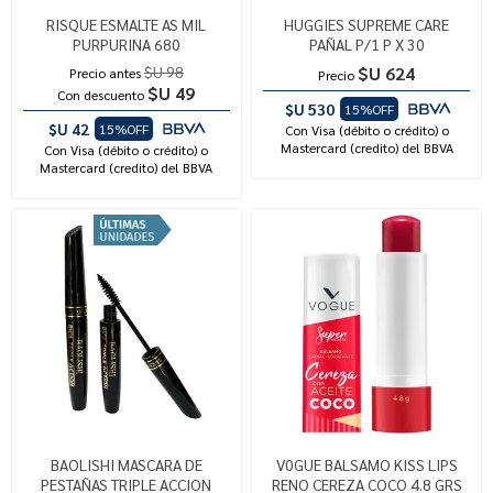
RISQUE ESMALTE AS MIL
HUGGIES SUPREME CARE
PURPURINA 680
PAÑAL P/1 P X 30
$U 98
$U 624
Precio antes
Precio
$U 49
Con descuento
$U 530
15%OFF
$U 42
15%OFF
Con Visa (débito o crédito) o
Mastercard (credito) del BBVA
Con Visa (débito o crédito) o
Mastercard (credito) del BBVA
BAOLISHI MASCARA DE
V0GUE BALSAMO KISS LIPS
PESTAÑAS TRIPLE ACCION
RENO CEREZA COCO 4.8 GRS