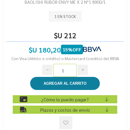
BAOLISHI RUBOR ENVY ME X 2 Nº1 8900/1
1 EN STOCK
$U 212
$U 180,20
15%OFF
Con Visa (débito o crédito) o Mastercard (credito) del BBVA
h
i
¿Cómo lo puedo pagar?
Plazos y costos de envío