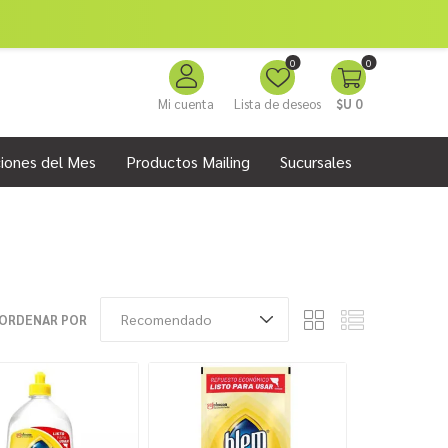
0
0
Mi cuenta
Lista de deseos
$U 0
iones del Mes
Productos Mailing
Sucursales
ORDENAR POR