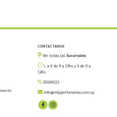
CONTACTANOS
Ver todas las
Sucursales
L a V de 9 a 19hs y S de 9 a
14hs
25069221
temente
info@milyperfumerias.com.uy