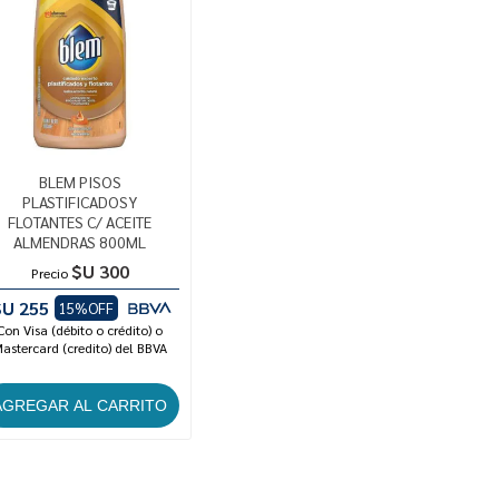
BLEM PISOS
PLASTIFICADOSY
FLOTANTES C/ ACEITE
ALMENDRAS 800ML
$U 300
Precio
$U 255
15%OFF
Con Visa (débito o crédito) o
astercard (credito) del BBVA