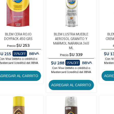
BLEM CERA ROJO
BLEM LUSTRA MUEBLE
BLE
DOYPACK 450 GRS
AEROSOL GRANITO Y
CREM
MARMOL NARANJA 360
$U 253
Precio
ML
$U 215
$U 1
15%OFF
$U 339
Precio
Con Visa (débito o crédito) o
Con Vi
$U 288
astercard (credito) del BBVA
15%OFF
Masterc
Con Visa (débito o crédito) o
Mastercard (credito) del BBVA