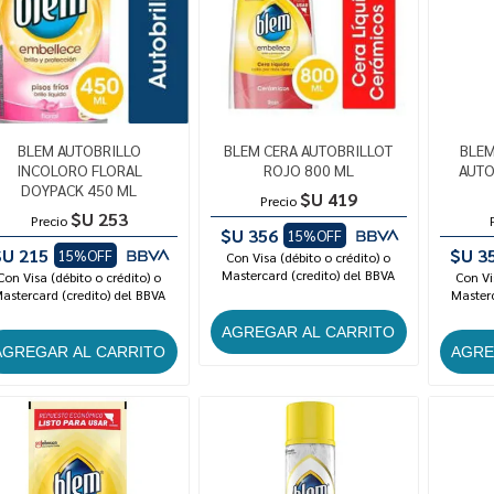
BLEM AUTOBRILLO
BLEM CERA AUTOBRILLOT
BLEM
INCOLORO FLORAL
ROJO 800 ML
AUTO
DOYPACK 450 ML
$U 419
Precio
$U 253
Precio
$U 356
15%OFF
$U 215
$U 3
15%OFF
Con Visa (débito o crédito) o
Mastercard (credito) del BBVA
Con Visa (débito o crédito) o
Con Vi
astercard (credito) del BBVA
Masterc