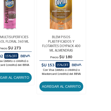
 MULTISUPERFICIES
BLEM PISOS
OL FLORAL 360 ML
PLASTIFICADOS Y
FLOTANTES DOYPACK 400
$U 273
Precio
ML ALMENDRAS
32
15%OFF
$U 180
Precio
sa (débito o crédito) o
$U 153
ard (credito) del BBVA
15%OFF
Con Visa (débito o crédito) o
Mastercard (credito) del BBVA