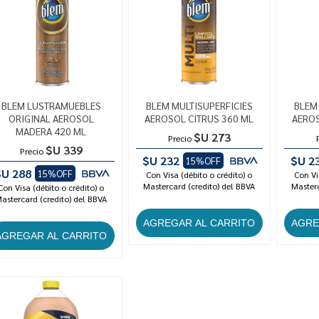
BLEM LUSTRAMUEBLES
BLEM MULTISUPERFICIES
BLEM
ORIGINAL AEROSOL
AEROSOL CITRUS 360 ML
AEROS
MADERA 420 ML
$U 273
Precio
$U 339
Precio
$U 232
$U 2
15%OFF
$U 288
15%OFF
Con Visa (débito o crédito) o
Con Vi
Mastercard (credito) del BBVA
Masterc
Con Visa (débito o crédito) o
astercard (credito) del BBVA