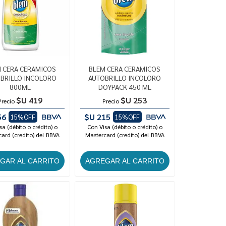
 CERA CERAMICOS
BLEM CERA CERAMICOS
BRILLO INCOLORO
AUTOBRILLO INCOLORO
800ML
DOYPACK 450 ML
$U 419
$U 253
Precio
Precio
56
$U 215
15%OFF
15%OFF
sa (débito o crédito) o
Con Visa (débito o crédito) o
ard (credito) del BBVA
Mastercard (credito) del BBVA