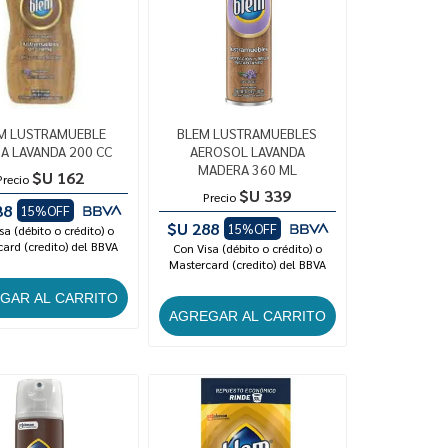
M LUSTRAMUEBLE
BLEM LUSTRAMUEBLES
A LAVANDA 200 CC
AEROSOL LAVANDA
MADERA 360 ML
$U 162
Precio
$U 339
Precio
38
15%OFF
$U 288
15%OFF
sa (débito o crédito) o
ard (credito) del BBVA
Con Visa (débito o crédito) o
Mastercard (credito) del BBVA