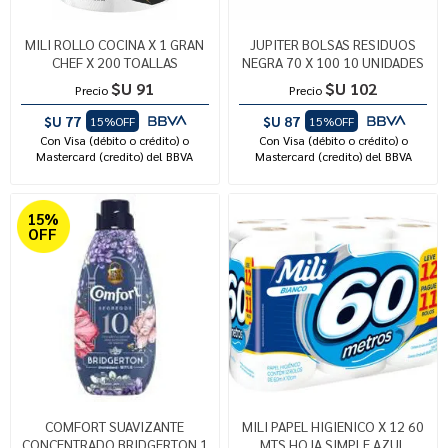
MILI ROLLO COCINA X 1 GRAN
JUPITER BOLSAS RESIDUOS
CHEF X 200 TOALLAS
NEGRA 70 X 100 10 UNIDADES
$U 91
$U 102
Precio
Precio
$U 77
$U 87
15%OFF
15%OFF
Con Visa (débito o crédito) o
Con Visa (débito o crédito) o
Mastercard (credito) del BBVA
Mastercard (credito) del BBVA
15%
OFF
COMFORT SUAVIZANTE
MILI PAPEL HIGIENICO X 12 60
CONCENTRADO BRIDGERTON 1
MTS HOJA SIMPLE AZUL