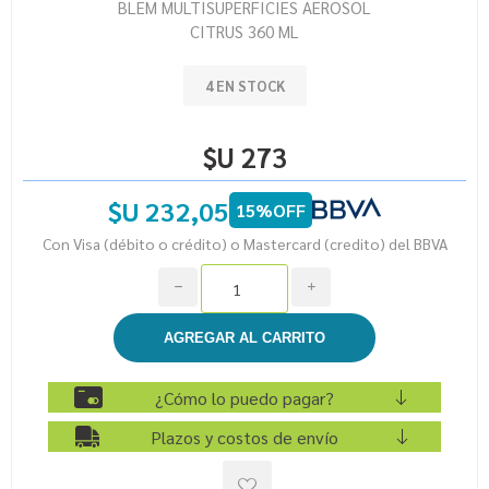
BLEM MULTISUPERFICIES AEROSOL
CITRUS 360 ML
4 EN STOCK
$U 273
$U 232,05
15%OFF
Con Visa (débito o crédito) o Mastercard (credito) del BBVA
h
i
¿Cómo lo puedo pagar?
Plazos y costos de envío