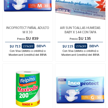
INCOPROTECT PAÑAL ADULTO
AIR SUN TOALLAS HUMEDAS
M X 30
BABY X 144 CON TAPA
$U 839
$U 135
Precio
Precio
$U 713
$U 115
15%OFF
15%OFF
Con Visa (débito o crédito) o
Con Visa (débito o crédito) o
Mastercard (credito) del BBVA
Mastercard (credito) del BBVA