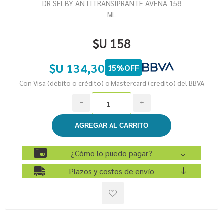
DR SELBY ANTITRANSIPRANTE AVENA 158
ML
$U 158
$U 134,30
15%OFF
Con Visa (débito o crédito) o Mastercard (credito) del BBVA
h
i
¿Cómo lo puedo pagar?
Plazos y costos de envío