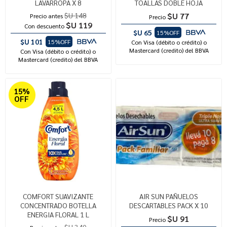
LAVARROPA X 8
TOALLAS DOBLE HOJA
$U 148
$U 77
Precio antes
Precio
$U 119
Con descuento
$U 65
15%OFF
$U 101
15%OFF
Con Visa (débito o crédito) o
Mastercard (credito) del BBVA
Con Visa (débito o crédito) o
Mastercard (credito) del BBVA
15%
OFF
COMFORT SUAVIZANTE
AIR SUN PAÑUELOS
CONCENTRADO BOTELLA
DESCARTABLES PACK X 10
ENERGIA FLORAL 1 L
$U 91
Precio
$U 340