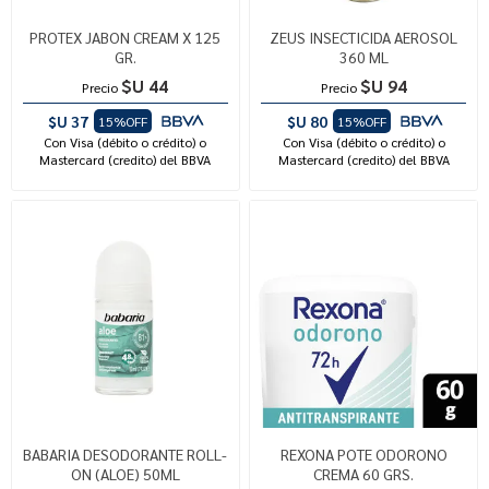
PROTEX JABON CREAM X 125
ZEUS INSECTICIDA AEROSOL
GR.
360 ML
$U 44
$U 94
Precio
Precio
$U 37
$U 80
15%OFF
15%OFF
Con Visa (débito o crédito) o
Con Visa (débito o crédito) o
Mastercard (credito) del BBVA
Mastercard (credito) del BBVA
BABARIA DESODORANTE ROLL-
REXONA POTE ODORONO
ON (ALOE) 50ML
CREMA 60 GRS.