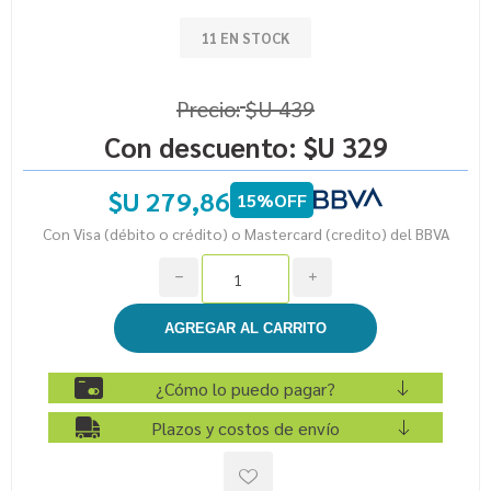
11 EN STOCK
Precio:
$U 439
Con descuento:
$U 329
$U 279,86
15%OFF
Con Visa (débito o crédito) o Mastercard (credito) del BBVA
h
i
¿Cómo lo puedo pagar?
Plazos y costos de envío