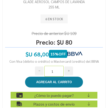
GLADE AEROSOL CAMPOS DE LAVANDA
255 ML
6 EN STOCK
Precio de anterior:
$U 109
Precio:
$U 80
$U 68,00
15%OFF
Con Visa (débito o crédito) o Mastercard (credito) del BBVA
h
i
¿Cómo lo puedo pagar?
Plazos y costos de envío