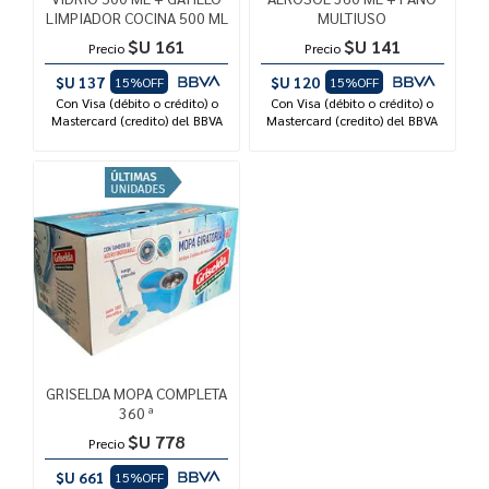
LIMPIADOR COCINA 500 ML
MULTIUSO
$U 161
$U 141
Precio
Precio
$U 137
$U 120
15%OFF
15%OFF
Con Visa (débito o crédito) o
Con Visa (débito o crédito) o
Mastercard (credito) del BBVA
Mastercard (credito) del BBVA
GRISELDA MOPA COMPLETA
360 ª
$U 778
Precio
$U 661
15%OFF