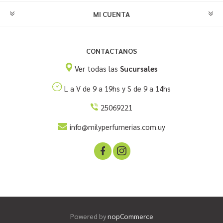
MI CUENTA
CONTACTANOS
Ver todas las
Sucursales
L a V de 9 a 19hs y S de 9 a 14hs
25069221
info@milyperfumerias.com.uy
Powered by
nopCommerce