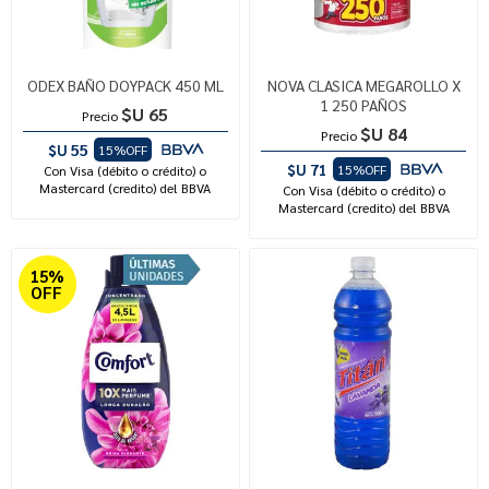
ODEX BAÑO DOYPACK 450 ML
NOVA CLASICA MEGAROLLO X
1 250 PAÑOS
$U 65
Precio
$U 84
Precio
$U 55
15%OFF
$U 71
15%OFF
Con Visa (débito o crédito) o
Mastercard (credito) del BBVA
Con Visa (débito o crédito) o
Mastercard (credito) del BBVA
15%
OFF