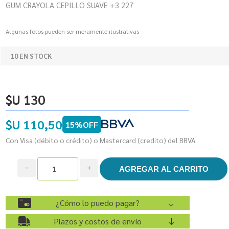
GUM CRAYOLA CEPILLO SUAVE +3 227
Algunas fotos pueden ser meramente ilustrativas
10 EN STOCK
$U 130
$U 110,50
15%OFF
Con Visa (débito o crédito) o Mastercard (credito) del BBVA
h
i
¿Cómo lo puedo pagar?
Plazos y costos de envío