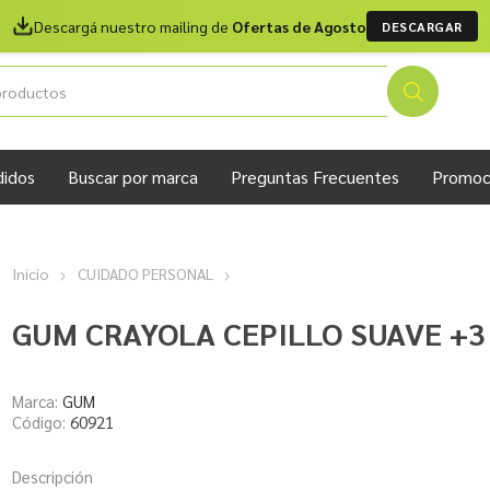
Descargá nuestro mailing de
Ofertas de Agosto
DESCARGAR
didos
Buscar por marca
Preguntas Frecuentes
Promoc
Inicio
CUIDADO PERSONAL
GUM CRAYOLA CEPILLO SUAVE +3
Marca:
GUM
Código:
60921
Descripción