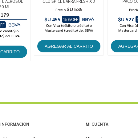
TE AEROSOL
OLD SPICE BARRA FRESH X 3
PACO C
50 ML
$U 535
Precio
Preci
 179
$U 455
$U 527
15%OFF
FF
Con Visa (débito o crédito) o
Con Visa (d
Mastercard (credito) del BBVA
Mastercard 
o crédito) o
to) del BBVA
INFORMACIÓN
MI CUENTA