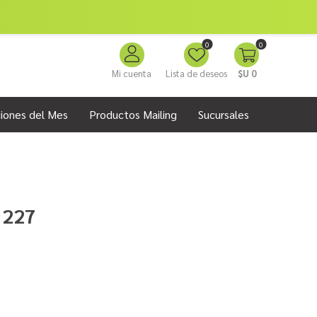
0
0
Mi cuenta
Lista de deseos
$U 0
iones del Mes
Productos Mailing
Sucursales
 227