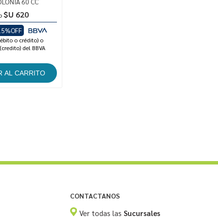
OLONIA 60 CC
$U 620
o
15%OFF
ébito o crédito) o
(credito) del BBVA
CONTACTANOS
Ver todas las
Sucursales