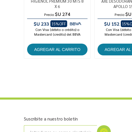
HIGIENOL PREMIUM 30 MTS 8
AXE DESODORAN
X 6
APOLLO 1
$U 274
$U
Precio
Precio
$U 233
$U 152
15%OFF
15%O
Con Visa (débito o crédito) o
Con Visa (débito 
Mastercard (credito) del BBVA
Mastercard (credi
Suscribite a nuestro boletín