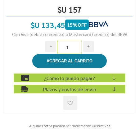
$U 157
$U 133,45
15%OFF
Con Visa (débito o crédito) o Mastercard (credito) del BBVA
h
i
¿Cómo lo puedo pagar?
Plazos y costos de envío
Algunas fotos pueden ser meramente ilustrativas