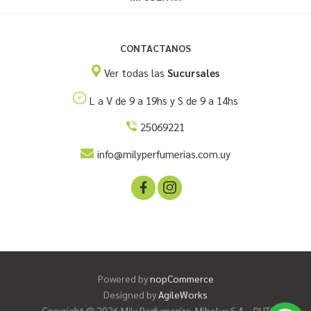
CONTACTANOS
Ver todas las
Sucursales
L a V de 9 a 19hs y S de 9 a 14hs
25069221
info@milyperfumerias.com.uy
Powered by
nopCommerce
Designed by
AgileWorks
Copyright © 2026 Mily Perfumerías. Mibelux S.A. - RUT