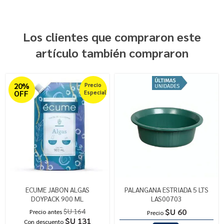
Los clientes que compraron este
artículo también compraron
20%
Precio
OFF
Especial
ECUME JABON ALGAS
PALANGANA ESTRIADA 5 LTS
DOYPACK 900 ML
LAS00703
$U 164
$U 60
Precio antes
Precio
$U 131
Con descuento