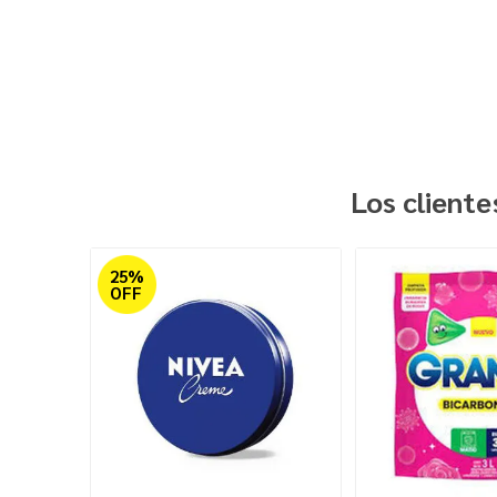
Los client
25%
OFF