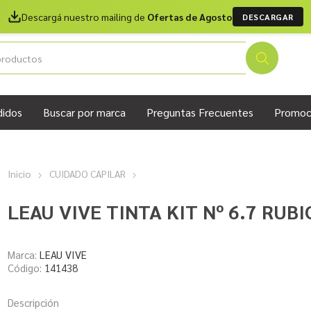
Descargá nuestro mailing de
Ofertas de Agosto
DESCARGAR
didos
Buscar por marca
Preguntas Frecuentes
Promoc
Inicio
CUIDADO CAPILAR
LEAU VIVE TINTA KIT Nº 6.7 RU
Marca:
LEAU VIVE
Código:
141438
Descripción