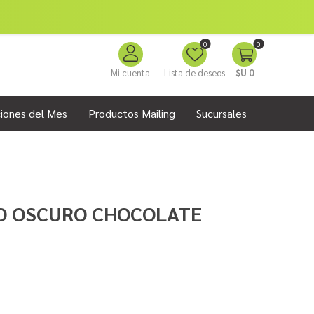
0
0
Mi cuenta
Lista de deseos
$U 0
iones del Mes
Productos Mailing
Sucursales
BIO OSCURO CHOCOLATE