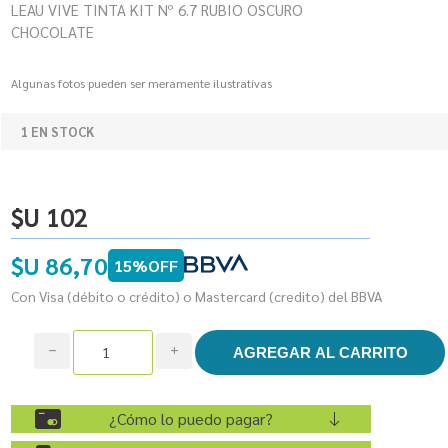
LEAU VIVE TINTA KIT Nº 6.7 RUBIO OSCURO
CHOCOLATE
Algunas fotos pueden ser meramente ilustrativas
1 EN STOCK
$U 102
$U 86,70
15%OFF
Con Visa (débito o crédito) o Mastercard (credito) del BBVA
h
i
¿Cómo lo puedo pagar?