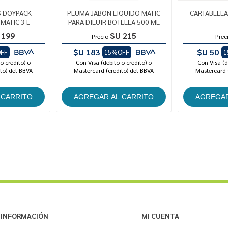
S DOYPACK
PLUMA JABON LIQUIDO MATIC
CARTABELLA
MATIC 3 L
PARA DILUIR BOTELLA 500 ML
 199
$U 215
Precio
Prec
$U 183
$U 50
FF
15%OFF
1
o crédito) o
Con Visa (débito o crédito) o
Con Visa (d
to) del BBVA
Mastercard (credito) del BBVA
Mastercard 
INFORMACIÓN
MI CUENTA