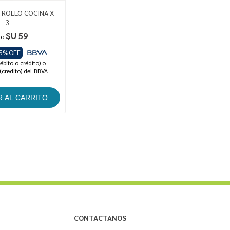
 ROLLO COCINA X
3
$U 59
io
5%OFF
ébito o crédito) o
(credito) del BBVA
CONTACTANOS