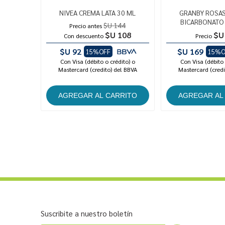
NIVEA CREMA LATA 30 ML
GRANBY ROSA
BICARBONATO 
$U 144
Precio antes
$U 108
$U
Con descuento
Precio
$U 92
$U 169
15%OFF
15%O
Con Visa (débito o crédito) o
Con Visa (débito 
Mastercard (credito) del BBVA
Mastercard (credi
Suscribite a nuestro boletín