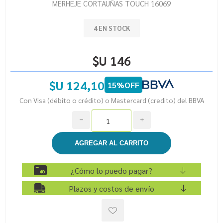
MERHEJE CORTAUÑAS TOUCH 16069
4 EN STOCK
$U 146
$U 124,10
15%OFF
Con Visa (débito o crédito) o Mastercard (credito) del BBVA
h
i
¿Cómo lo puedo pagar?
Plazos y costos de envío