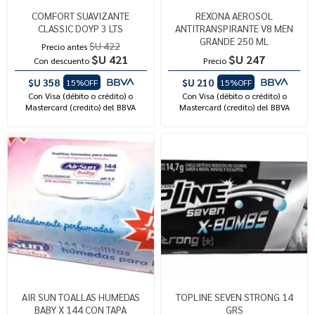
COMFORT SUAVIZANTE
REXONA AEROSOL
CLASSIC DOYP 3 LTS
ANTITRANSPIRANTE V8 MEN
GRANDE 250 ML
$U 422
Precio antes
$U 421
$U 247
Con descuento
Precio
$U 358
$U 210
15%OFF
15%OFF
Con Visa (débito o crédito) o
Con Visa (débito o crédito) o
Mastercard (credito) del BBVA
Mastercard (credito) del BBVA
AIR SUN TOALLAS HUMEDAS
TOPLINE SEVEN STRONG 14
BABY X 144 CON TAPA
GRS