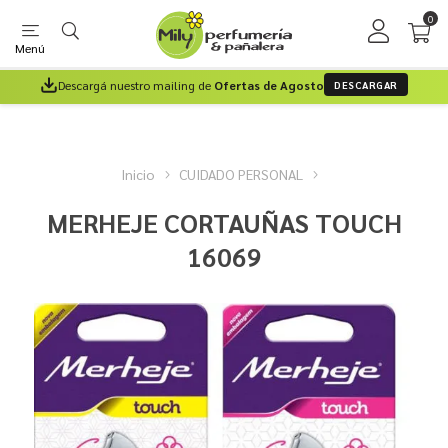
0
Menú
Descargá nuestro mailing de
Ofertas de Agosto
DESCARGAR
Inicio
CUIDADO PERSONAL
MERHEJE CORTAUÑAS TOUCH
16069