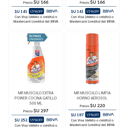
$U 166
$U 166
Precio
Precio
$U 141
$U 141
15%OFF
15%OFF
Con Visa (débito o crédito) o
Con Visa (débito o crédito) o
Mastercard (credito) del BBVA
Mastercard (credito) del BBVA
MR MUSCULO EXTRA
MR MUSCULO LIMPIA
POWER COCINA GATILLO
HORNO AEROSOL
500 ML
$U 220
Precio
$U 297
Precio
$U 187
15%OFF
$U 252
15%OFF
Con Visa (débito o crédito) o
Mastercard (credito) del BBVA
Con Visa (débito o crédito) o