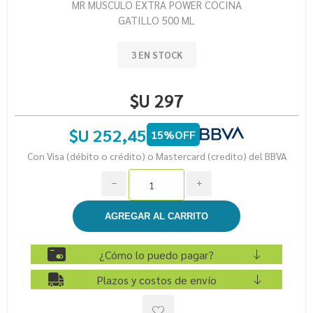
MR MUSCULO EXTRA POWER COCINA
GATILLO 500 ML
3 EN STOCK
$U 297
$U 252,45
15%OFF
Con Visa (débito o crédito) o Mastercard (credito) del BBVA
h
i
¿Cómo lo puedo pagar?
Plazos y costos de envío