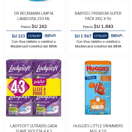
DR BECKMANN LIMPIA
BABYSEC PREMIUM SUPER
LAVADORA 250 ML
PACK XXG X 96
$U 262
$U 1.843
Precio
Precio
$U 223
$U 1.567
15%OFF
15%OFF
Con Visa (débito o crédito) o
Con Visa (débito o crédito) o
Mastercard (credito) del BBVA
Mastercard (credito) del BBVA
LADYSOFT ULTRADELGADA
HUGGIES LITTLE SWIMMERS
SUAVE VIOLETA 4 X 3
M/G X 10