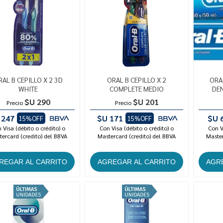
RAL B CEPILLO X 2 3D
ORAL B CEPILLO X 2
ORA
WHITE
COMPLETE MEDIO
DEN
$U 290
$U 201
Precio
Precio
 247
$U 171
$U 
15%OFF
15%OFF
 Visa (débito o crédito) o
Con Visa (débito o crédito) o
Con V
ercard (credito) del BBVA
Mastercard (credito) del BBVA
Master