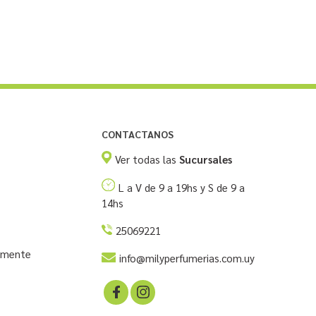
CONTACTANOS
Ver todas las
Sucursales
L a V de 9 a 19hs y S de 9 a
14hs
25069221
temente
info@milyperfumerias.com.uy