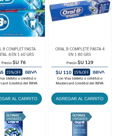
L B COMPLET PASTA
ORAL B COMPLETE PASTA 4
TAL 4 EN 1 60 GRS
EN 1 80 GRS
$U 76
$U 129
Precio
Precio
65
$U 110
15%OFF
15%OFF
isa (débito o crédito) o
Con Visa (débito o crédito) o
card (credito) del BBVA
Mastercard (credito) del BBVA