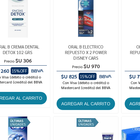
RAL B CREMA DENTAL
ORAL B ELECTRICO
O
DETOX 102 GRS
REPUESTO X 2 POWER
REPU
DISNEY CARS
$U 306
Precio
$U 970
Precio
 260
15%OFF
$U 825
$U 7
15%OFF
 Visa (débito o crédito) o
ercard (credito) del BBVA
Con Visa (débito o crédito) o
Con V
Mastercard (credito) del BBVA
Master