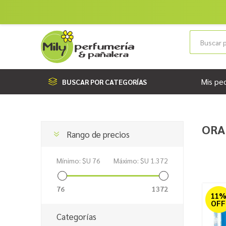
Mis pe
BUSCAR POR CATEGORÍAS
ORA
Rango de precios
Mínimo:
$U 76
Máximo:
$U 1.372
76
1372
11
OFF
Categorías