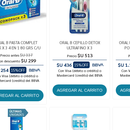
AL B PASTA COMPLET
ORAL B CEPILLO DETOX
ORAL 
 X 3 4 EN 1 80 GRS C/U
ULTRAFINO X 3
PO
$U 337
$U 513
Precio antes
Precio
P
$U 299
on descuento
$U 436
$U 1.
15%OFF
 254
15%OFF
Con Visa (débito o crédito) o
Con V
Mastercard (credito) del BBVA
Master
 Visa (débito o crédito) o
ercard (credito) del BBVA