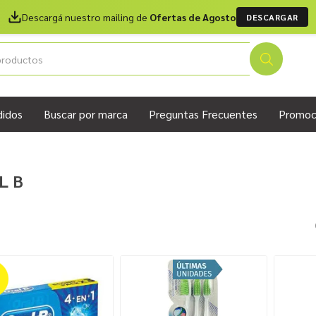
Descargá nuestro mailing de
Ofertas de Agosto
DESCARGAR
didos
Buscar por marca
Preguntas Frecuentes
Promoc
L B
%