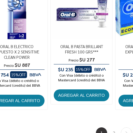
ORAL B ELECTRICO
ORAL B PASTA BRILLANT
ORA
PUESTO X 2 SENSITIVE
FRESH 100 GRS***
EXP
CLEAN POWER
$U 277
Precio
$U 887
Precio
$U 235
15%OFF
 754
$U 2
15%OFF
Con Visa (débito o crédito) o
Mastercard (credito) del BBVA
 Visa (débito o crédito) o
Con V
ercard (credito) del BBVA
Master
1
2