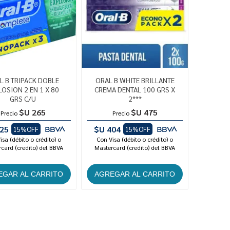
L B TRIPACK DOBLE
ORAL B WHITE BRILLANTE
LOSION 2 EN 1 X 80
CREMA DENTAL 100 GRS X
GRS C/U
2***
$U 265
$U 475
Precio
Precio
25
$U 404
15%OFF
15%OFF
isa (débito o crédito) o
Con Visa (débito o crédito) o
card (credito) del BBVA
Mastercard (credito) del BBVA