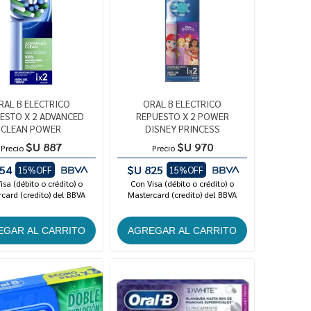
RAL B ELECTRICO
ORAL B ELECTRICO
ESTO X 2 ADVANCED
REPUESTO X 2 POWER
CLEAN POWER
DISNEY PRINCESS
$U 887
$U 970
Precio
Precio
54
$U 825
15%OFF
15%OFF
isa (débito o crédito) o
Con Visa (débito o crédito) o
card (credito) del BBVA
Mastercard (credito) del BBVA