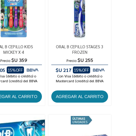
AL B CEPILLO KIDS
ORAL B CEPILLO STAGES 3
MICKEY X 4
FROZEN
$U 359
$U 255
Precio
Precio
05
$U 217
15%OFF
15%OFF
isa (débito o crédito) o
Con Visa (débito o crédito) o
card (credito) del BBVA
Mastercard (credito) del BBVA