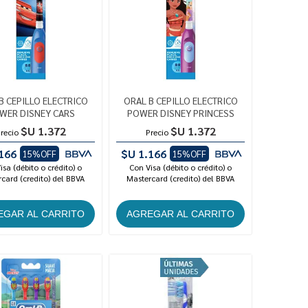
B CEPILLO ELECTRICO
ORAL B CEPILLO ELECTRICO
WER DISNEY CARS
POWER DISNEY PRINCESS
$U 1.372
$U 1.372
recio
Precio
166
$U 1.166
15%OFF
15%OFF
isa (débito o crédito) o
Con Visa (débito o crédito) o
card (credito) del BBVA
Mastercard (credito) del BBVA