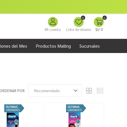
0
0
Mi cuenta
Lista de deseos
$U 0
iones del Mes
Productos Mailing
Sucursales
ORDENAR POR