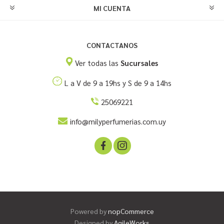
MI CUENTA
CONTACTANOS
Ver todas las
Sucursales
L a V de 9 a 19hs y S de 9 a 14hs
25069221
info@milyperfumerias.com.uy
Powered by
nopCommerce
Designed by
AgileWorks