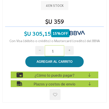
4 EN STOCK
$U 359
$U 305,15
15%OFF
Con Visa (débito o crédito) o Mastercard (credito) del BBVA
h
i
¿Cómo lo puedo pagar?
Plazos y costos de envío