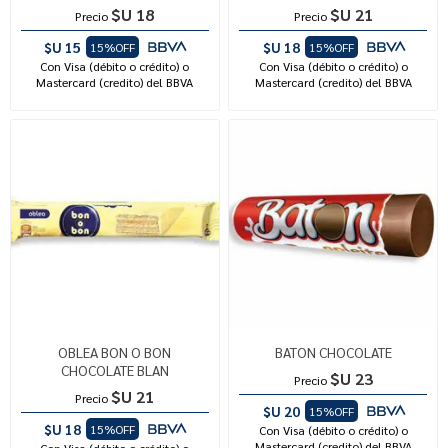
$U 18
$U 21
Precio
Precio
$U 15
$U 18
15%OFF
15%OFF
Con Visa (débito o crédito) o
Con Visa (débito o crédito) o
Mastercard (credito) del BBVA
Mastercard (credito) del BBVA
OBLEA BON O BON
BATON CHOCOLATE
CHOCOLATE BLAN
$U 23
Precio
$U 21
Precio
$U 20
15%OFF
$U 18
15%OFF
Con Visa (débito o crédito) o
Mastercard (credito) del BBVA
Con Visa (débito o crédito) o