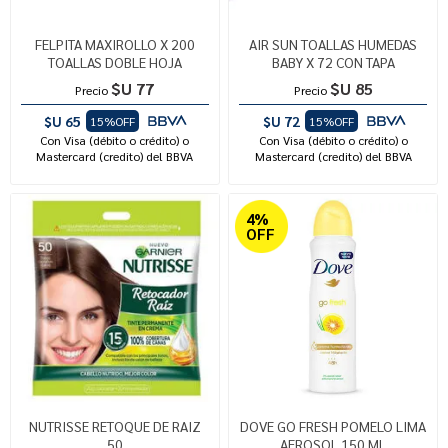
FELPITA MAXIROLLO X 200
AIR SUN TOALLAS HUMEDAS
TOALLAS DOBLE HOJA
BABY X 72 CON TAPA
$U 77
$U 85
Precio
Precio
$U 65
$U 72
15%OFF
15%OFF
Con Visa (débito o crédito) o
Con Visa (débito o crédito) o
Mastercard (credito) del BBVA
Mastercard (credito) del BBVA
4%
OFF
NUTRISSE RETOQUE DE RAIZ
DOVE GO FRESH POMELO LIMA
50
AEROSOL 150 ML