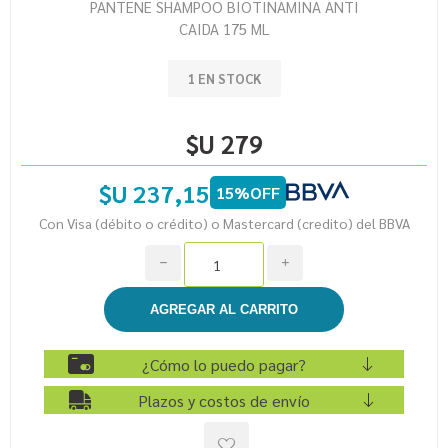
PANTENE SHAMPOO BIOTINAMINA ANTI
CAIDA 175 ML
1 EN STOCK
$U 279
$U 237,15
15%OFF
Con Visa (débito o crédito) o Mastercard (credito) del BBVA
h
i
¿Cómo lo puedo pagar?
Plazos y costos de envío