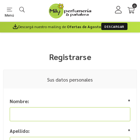
0
Menú
Descargá nuestro mailing de
Ofertas de Agosto
DESCARGAR
Registrarse
Sus datos personales
Nombre:
*
Apellido:
*