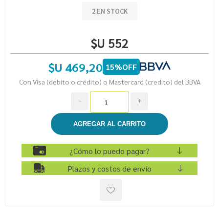
2 EN STOCK
$U 552
$U 469,20
15%OFF
Con Visa (débito o crédito) o Mastercard (credito) del BBVA
h
i
¿Cómo lo puedo pagar?
Plazos y costos de envío