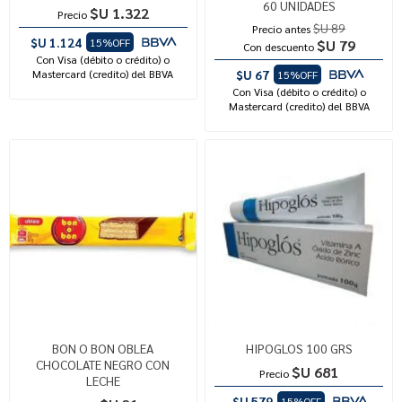
60 UNIDADES
$U 1.322
Precio
$U 89
Precio antes
$U 1.124
15%OFF
$U 79
Con descuento
Con Visa (débito o crédito) o
Mastercard (credito) del BBVA
$U 67
15%OFF
Con Visa (débito o crédito) o
Mastercard (credito) del BBVA
BON O BON OBLEA
HIPOGLOS 100 GRS
CHOCOLATE NEGRO CON
$U 681
Precio
LECHE
$U 579
15%OFF