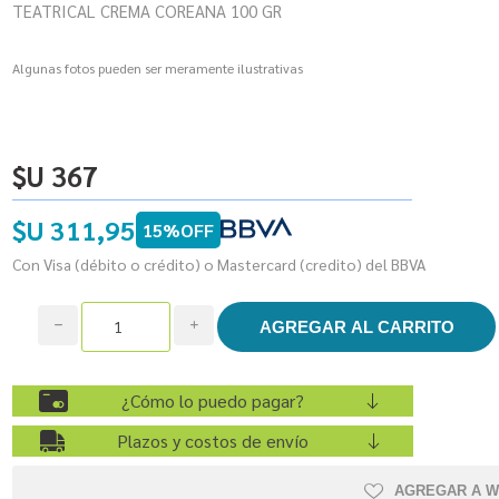
TEATRICAL CREMA COREANA 100 GR
Algunas fotos pueden ser meramente ilustrativas
$U 367
$U 311,95
15%OFF
Con Visa (débito o crédito) o Mastercard (credito) del BBVA
h
i
¿Cómo lo puedo pagar?
Plazos y costos de envío
AGREGAR A W