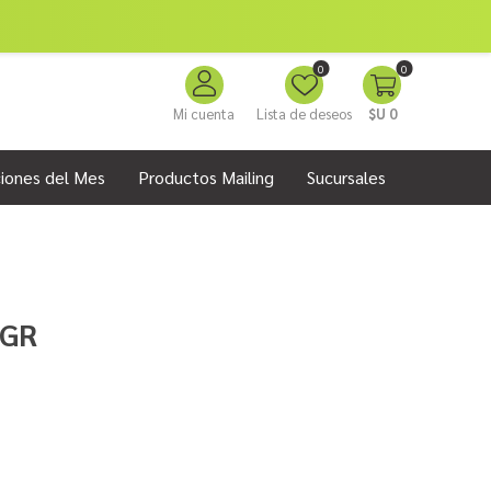
0
0
Mi cuenta
Lista de deseos
$U 0
iones del Mes
Productos Mailing
Sucursales
 GR