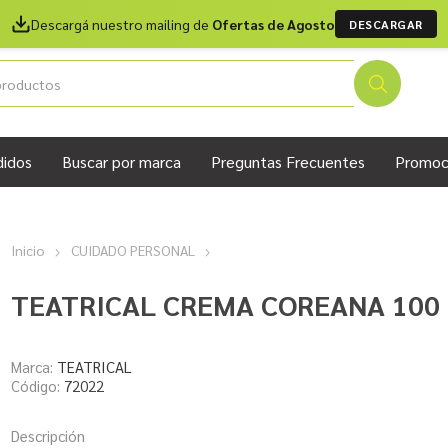
Descargá nuestro mailing de
Ofertas de Agosto
DESCARGAR
didos
Buscar por marca
Preguntas Frecuentes
Promoc
Inicio
CUIDADO PERSONAL
TEATRICAL CREMA COREANA 100
Marca:
TEATRICAL
Código:
72022
Descripción