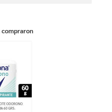
n compraron
POTE ODORONO
A 60 GRS.