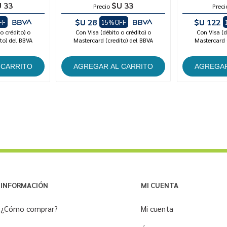
 33
$U 33
Precio
Preci
$U 28
$U 122
FF
15%OFF
o crédito) o
Con Visa (débito o crédito) o
Con Visa (d
to) del BBVA
Mastercard (credito) del BBVA
Mastercard 
INFORMACIÓN
MI CUENTA
¿Cómo comprar?
Mi cuenta