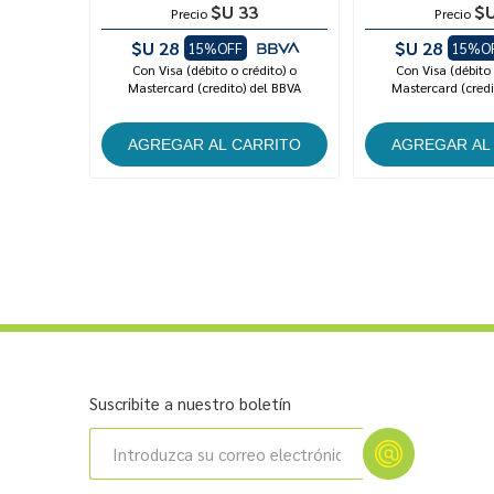
$U 33
$U
Precio
Precio
$U 28
$U 28
15%OFF
15%O
Con Visa (débito o crédito) o
Con Visa (débito 
Mastercard (credito) del BBVA
Mastercard (credi
Suscribite a nuestro boletín