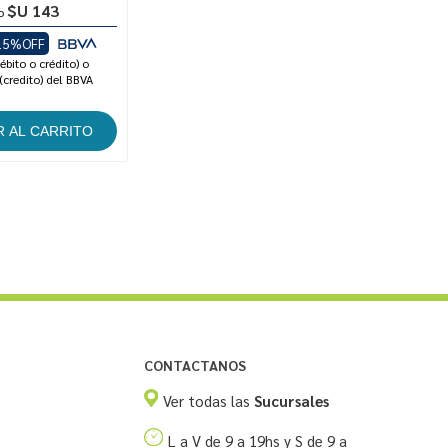
$U 143
o
15%OFF
ébito o crédito) o
(credito) del BBVA
CONTACTANOS
Ver todas las
Sucursales
L a V de 9 a 19hs y S de 9 a