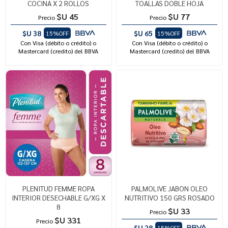
COCINA X 2 ROLLOS
TOALLAS DOBLE HOJA
$U 45
$U 77
Precio
Precio
$U 38
$U 65
15%OFF
15%OFF
Con Visa (débito o crédito) o
Con Visa (débito o crédito) o
Mastercard (credito) del BBVA
Mastercard (credito) del BBVA
PLENITUD FEMME ROPA
PALMOLIVE JABON OLEO
INTERIOR DESECHABLE G/XG X
NUTRITIVO 150 GRS ROSADO
8
$U 33
Precio
$U 331
Precio
$U 28
15%OFF