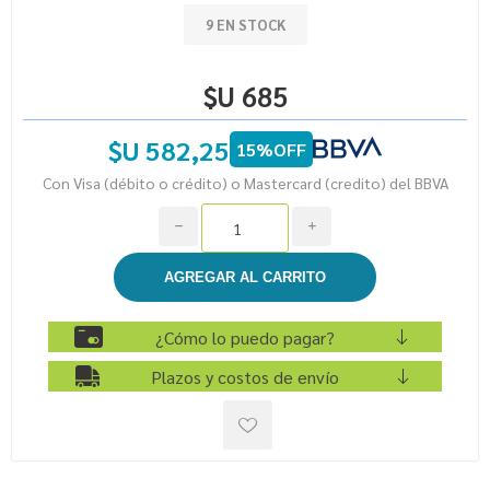
9 EN STOCK
$U 685
$U 582,25
15%OFF
Con Visa (débito o crédito) o Mastercard (credito) del BBVA
h
i
¿Cómo lo puedo pagar?
Plazos y costos de envío