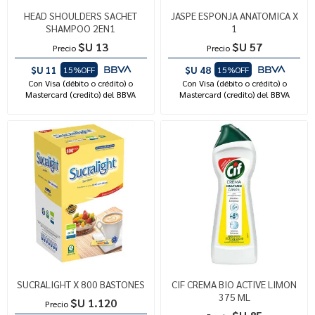
HEAD SHOULDERS SACHET
JASPE ESPONJA ANATOMICA X
SHAMPOO 2EN1
1
$U 13
$U 57
Precio
Precio
$U 11
$U 48
15%OFF
15%OFF
Con Visa (débito o crédito) o
Con Visa (débito o crédito) o
Mastercard (credito) del BBVA
Mastercard (credito) del BBVA
SUCRALIGHT X 800 BASTONES
CIF CREMA BIO ACTIVE LIMON
375 ML
$U 1.120
Precio