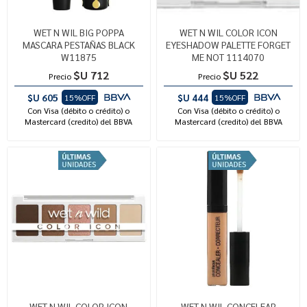
WET N WIL BIG POPPA
WET N WIL COLOR ICON
MASCARA PESTAÑAS BLACK
EYESHADOW PALETTE FORGET
W11875
ME NOT 1114070
$U 712
$U 522
Precio
Precio
$U 605
$U 444
15%OFF
15%OFF
Con Visa (débito o crédito) o
Con Visa (débito o crédito) o
Mastercard (credito) del BBVA
Mastercard (credito) del BBVA
WET N WIL COLOR ICON
WET N WIL CONCELEAR