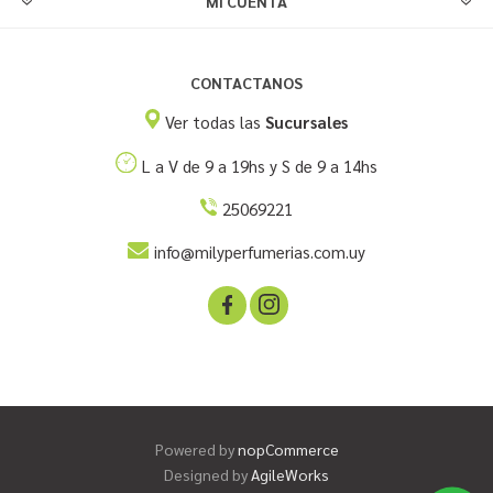
MI CUENTA
CONTACTANOS
Ver todas las
Sucursales
L a V de 9 a 19hs y S de 9 a 14hs
25069221
info@milyperfumerias.com.uy
Powered by
nopCommerce
Designed by
AgileWorks