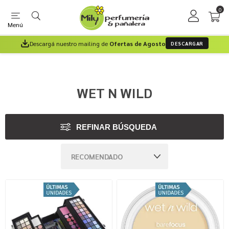
0
Menú
Descargá nuestro mailing de
Ofertas de Agosto
DESCARGAR
WET N WILD
REFINAR BÚSQUEDA