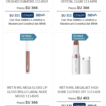
CRUSHED DIAMONS 1114503
CRYSTAL CLEAR 1114498
$U 366
$U 366
Precio
Precio
$U 311
$U 311
15%OFF
15%OFF
Con Visa (débito o crédito) o
Con Visa (débito o crédito) o
Mastercard (credito) del BBVA
Mastercard (credito) del BBVA
WET N WIL MEGA SLICKS LIP
WET N WIL MEGALAST HIGH
GLOSS BRILLO LABIAL NUDE
SHINE CLOTHES OFF 1111428
MOOD 1114505
$U 403
Precio
$U 366
Precio
$U 343
15%OFF