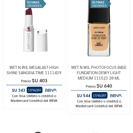
WET N WIL MEGALAST HIGH
WET N WIL PHOTOFOCUS BASE
SHINE SANGRIA TIME 1111439
FUNDATION DEWY LIGHT
MEDIUM 111523 28 ML
$U 403
Precio
$U 640
Precio
$U 343
15%OFF
$U 544
15%OFF
Con Visa (débito o crédito) o
Mastercard (credito) del BBVA
Con Visa (débito o crédito) o
Mastercard (credito) del BBVA