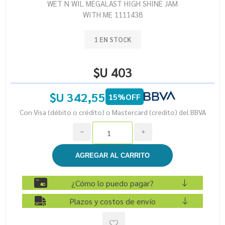
WET N WIL MEGALAST HIGH SHINE JAM
WITH ME 1111438
1 EN STOCK
$U 403
$U 342,55
15%OFF
Con Visa (débito o crédito) o Mastercard (credito) del BBVA
h
i
¿Cómo lo puedo pagar?
Plazos y costos de envío