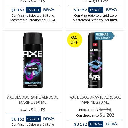
$U 179
$U 179
Precio
Precio
$U 152
$U 152
15%OFF
15%OFF
Con Visa (débito o crédito) o
Con Visa (débito o crédito) o
Mastercard (credito) del BBVA
Mastercard (credito) del BBVA
6%
OFF
AXE DESODORANTE AEROSOL
AXE DESODORANTE AEROSOL
MARINE 150 ML
MARINE 230 ML
$U 179
$U 216
Precio antes
Precio
$U 202
Con descuento
$U 152
15%OFF
$U 172
15%OFF
Con Visa (débito o crédito) o