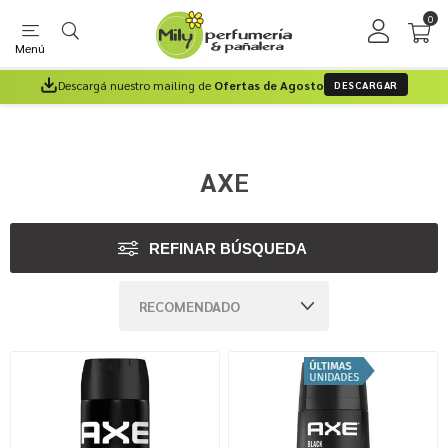
0
Menú
Descargá nuestro mailing de
Ofertas de Agosto
DESCARGAR
AXE
REFINAR BÚSQUEDA