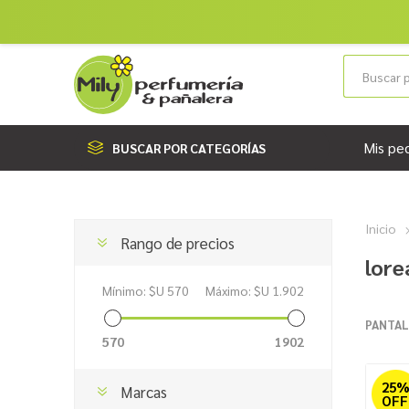
Mis pe
BUSCAR POR CATEGORÍAS
Inicio
Rango de precios
lore
Mínimo:
$U 570
Máximo:
$U 1.902
PANTAL
570
1902
25
Marcas
OFF