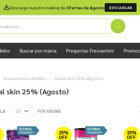
Descargá nuestro mailing de
Ofertas de Agosto
DESCARGAR
didos
Buscar por marca
Preguntas Frecuentes
Promoc
Promociones del Mes
loreal skin 25% (Agosto)
al skin 25% (Agosto)
LA
POR PÁGINA
%
25%
25%
OFF
OFF