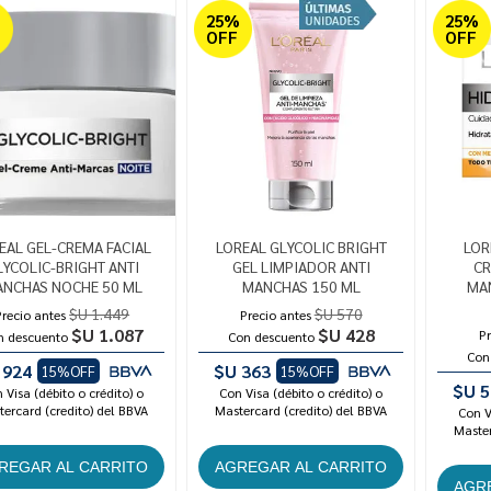
%
25%
25%
OFF
OFF
EAL GEL-CREMA FACIAL
LOREAL GLYCOLIC BRIGHT
LOR
LYCOLIC-BRIGHT ANTI
GEL LIMPIADOR ANTI
CR
NCHAS NOCHE 50 ML
MANCHAS 150 ML
MA
$U 1.449
$U 570
Precio antes
Precio antes
$U 1.087
$U 428
Pr
n descuento
Con descuento
Con
 924
$U 363
15%OFF
15%OFF
$U 5
 Visa (débito o crédito) o
Con Visa (débito o crédito) o
ercard (credito) del BBVA
Mastercard (credito) del BBVA
Con V
Master