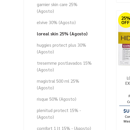
garnier skin care 25%
(Agosto)
25
elvive 30% (Agosto)
OFF
loreal skin 25% (Agosto)
huggies protect plus 30%
(Agosto)
tresemme postlavados 15%
(Agosto)
L
magistral 500 ml 25%
EX
(Agosto)
risque 50% (Agosto)
C
plenitud protect 15% -
$U
(Agosto)
Con
Mast
comfort 1 lt 15% - (Agosto)