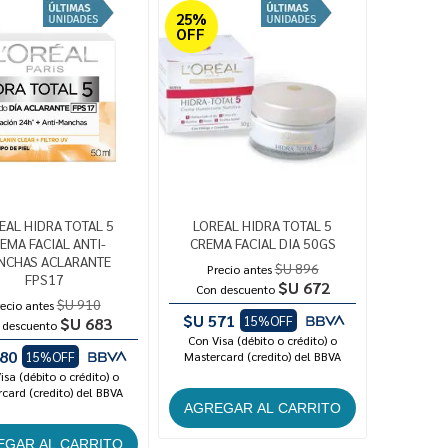
25%
OFF
EAL HIDRA TOTAL 5
LOREAL HIDRA TOTAL 5
EMA FACIAL ANTI-
CREMA FACIAL DIA 50GS
NCHAS ACLARANTE
$U 896
Precio antes
FPS17
$U 672
Con descuento
$U 910
ecio antes
$U 571
15%OFF
$U 683
 descuento
Con Visa (débito o crédito) o
80
15%OFF
Mastercard (credito) del BBVA
isa (débito o crédito) o
card (credito) del BBVA