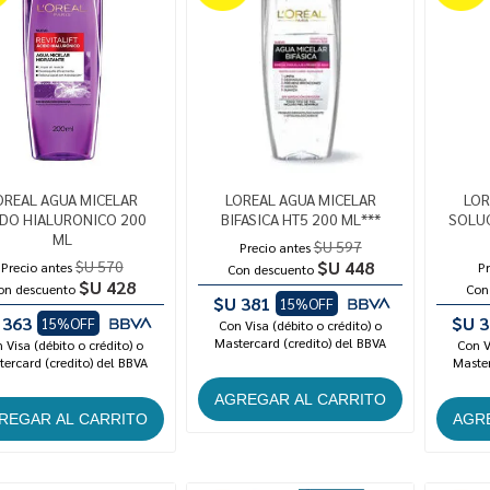
OREAL AGUA MICELAR
LOREAL AGUA MICELAR
LOR
IDO HIALURONICO 200
BIFASICA HT5 200 ML***
SOLUC
ML
$U 597
Precio antes
$U 570
$U 448
Precio antes
Pr
Con descuento
$U 428
on descuento
Con
$U 381
15%OFF
 363
$U 3
15%OFF
Con Visa (débito o crédito) o
Mastercard (credito) del BBVA
 Visa (débito o crédito) o
Con V
ercard (credito) del BBVA
Master