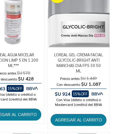
EAL AGUA MICELAR
LOREAL GEL-CREMA FACIAL
ION LIMP 5 EN 1 200
GLYCOLIC-BRIGHT ANTI
ML***
MANCHAS DIA FPS 30 50
ML
$U 570
ecio antes
$U 428
$U 1.449
Precio antes
 descuento
$U 1.087
Con descuento
63
15%OFF
$U 924
15%OFF
isa (débito o crédito) o
card (credito) del BBVA
Con Visa (débito o crédito) o
Mastercard (credito) del BBVA