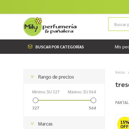
Mis pe
BUSCAR POR CATEGORÍAS
Inicio
Rango de precios
tre
Mínimo:
$U 327
Máximo:
$U 564
PANTAL
327
564
15
Marcas
OFF