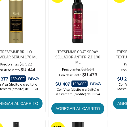
TRESEMME BRILLO
TRESEMME COAT SPRAY
TRES
MELAR SERUM 170 ML
SELLADOR ANTIFRIZZ 190
TEXTU
ML
$U 522
Precio antes
Pr
$U 444
$U 564
Precio antes
on descuento
Con
$U 479
Con descuento
 377
$U 2
15%OFF
$U 407
15%OFF
 Visa (débito o crédito) o
Con V
ercard (credito) del BBVA
Master
Con Visa (débito o crédito) o
Mastercard (credito) del BBVA