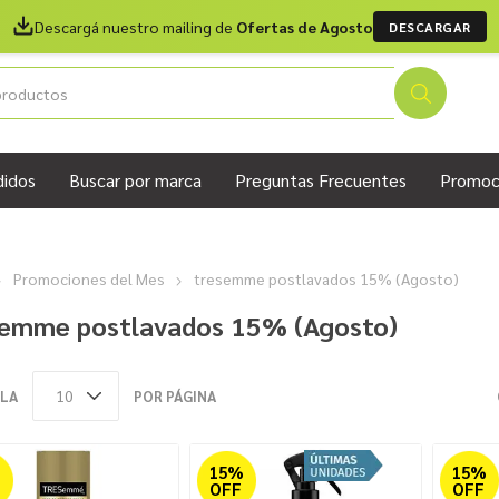
Descargá nuestro mailing de
Ofertas de Agosto
DESCARGAR
didos
Buscar por marca
Preguntas Frecuentes
Promoc
Promociones del Mes
tresemme postlavados 15% (Agosto)
semme postlavados 15% (Agosto)
LA
POR PÁGINA
%
15%
15%
OFF
OFF