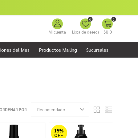
0
0
Mi cuenta
Lista de deseos
$U 0
iones del Mes
Productos Mailing
Sucursales
ORDENAR POR
15%
OFF