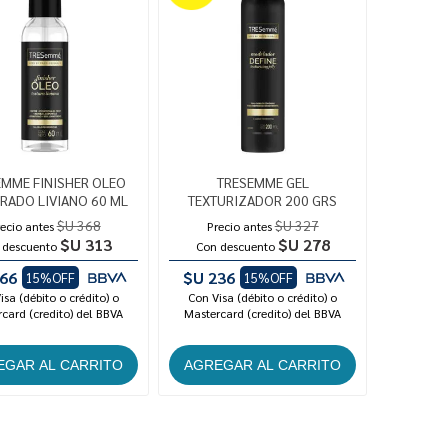
EMME FINISHER OLEO
TRESEMME GEL
RADO LIVIANO 60 ML
TEXTURIZADOR 200 GRS
$U 368
$U 327
ecio antes
Precio antes
$U 313
$U 278
 descuento
Con descuento
66
$U 236
15%OFF
15%OFF
isa (débito o crédito) o
Con Visa (débito o crédito) o
card (credito) del BBVA
Mastercard (credito) del BBVA