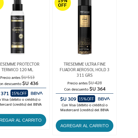
%
15%
OFF
RESEMME PROTECTOR
TRESEMME ULTRA FINE
TERMICO 120 ML
FIJADOR AEROSOL HOLD 3
311 GRS
$U 513
Precio antes
$U 436
$U 428
Precio antes
on descuento
$U 364
Con descuento
 371
15%OFF
$U 309
15%OFF
 Visa (débito o crédito) o
ercard (credito) del BBVA
Con Visa (débito o crédito) o
Mastercard (credito) del BBVA