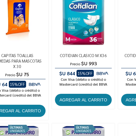
CAPITAS TOALLAS
COTIDIAN CLASICO M X36
COTID
EDAS PARA MASCOTAS
$U 993
Precio
X 30
$U 844
$U 6
15%OFF
$U 75
Precio
Con Visa (débito o crédito) o
Con V
 64
15%OFF
Mastercard (credito) del BBVA
Master
 Visa (débito o crédito) o
ercard (credito) del BBVA