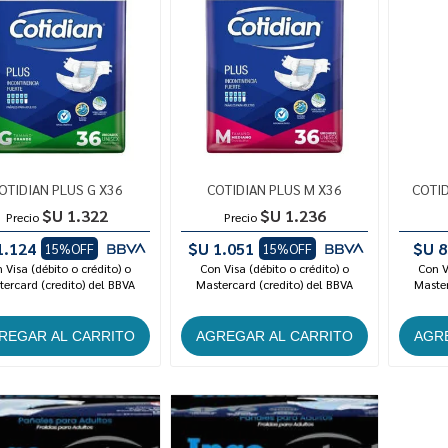
OTIDIAN PLUS G X36
COTIDIAN PLUS M X36
COTID
$U 1.322
$U 1.236
Precio
Precio
1.124
$U 1.051
$U 8
15%OFF
15%OFF
 Visa (débito o crédito) o
Con Visa (débito o crédito) o
Con V
ercard (credito) del BBVA
Mastercard (credito) del BBVA
Master