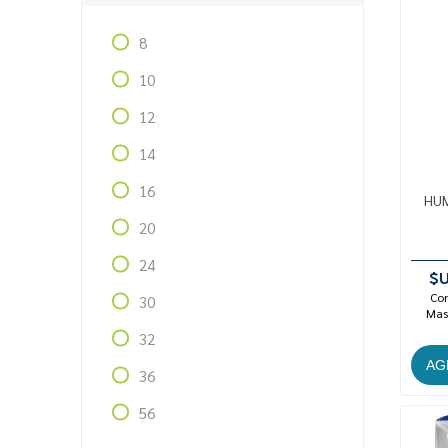
8
10
12
14
16
HUM
20
24
$U
Con
30
Mast
32
36
56