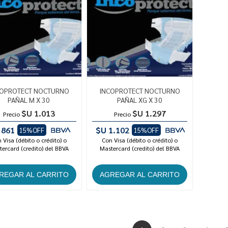
COPROTECT NOCTURNO
INCOPROTECT NOCTURNO
PAÑAL M X 30
PAÑAL XG X 30
$U 1.013
$U 1.297
Precio
Precio
 861
$U 1.102
15%OFF
15%OFF
 Visa (débito o crédito) o
Con Visa (débito o crédito) o
ercard (credito) del BBVA
Mastercard (credito) del BBVA