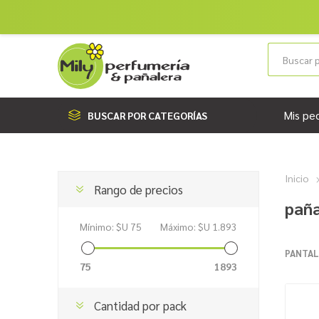
Mis pe
BUSCAR POR CATEGORÍAS
Inicio
Rango de precios
paña
Mínimo:
$U 75
Máximo:
$U 1.893
PANTAL
75
1893
Cantidad por pack