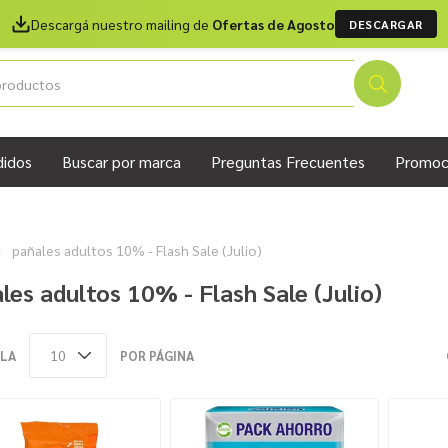
Descargá nuestro mailing de
Ofertas de Agosto
DESCARGAR
didos
Buscar por marca
Preguntas Frecuentes
Promoc
pañales adultos 10% - Flash Sale (Julio)
les adultos 10% - Flash Sale (Julio)
LA
POR PÁGINA