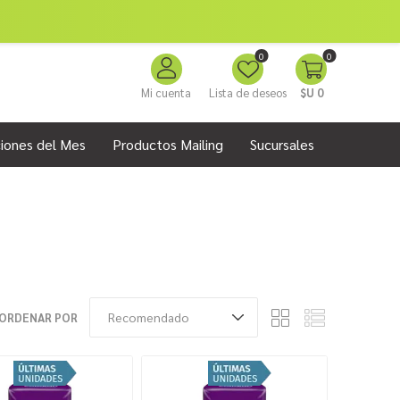
0
0
Mi cuenta
Lista de deseos
$U 0
iones del Mes
Productos Mailing
Sucursales
ORDENAR POR