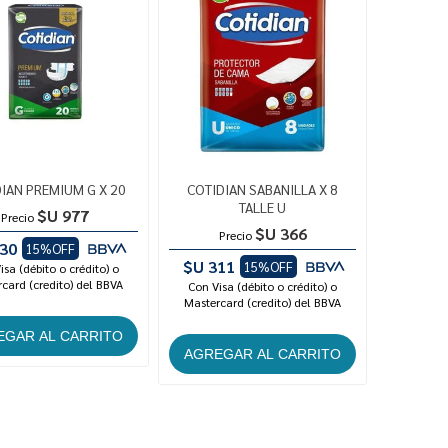
IAN PREMIUM G X 20
COTIDIAN SABANILLA X 8
TALLE U
$U 977
Precio
$U 366
Precio
30
15%OFF
$U 311
15%OFF
isa (débito o crédito) o
card (credito) del BBVA
Con Visa (débito o crédito) o
Mastercard (credito) del BBVA