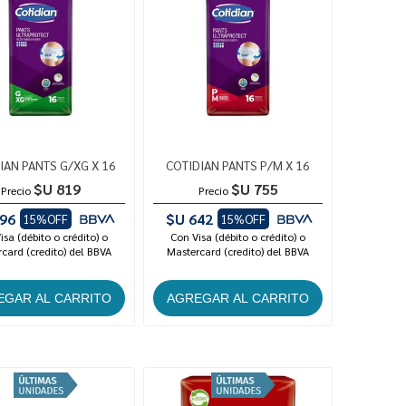
IAN PANTS G/XG X 16
COTIDIAN PANTS P/M X 16
$U 819
$U 755
Precio
Precio
96
$U 642
15%OFF
15%OFF
isa (débito o crédito) o
Con Visa (débito o crédito) o
card (credito) del BBVA
Mastercard (credito) del BBVA